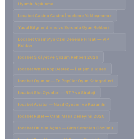
Uyumlu Açıklama
Locabet Casino Casino İnceleme Yaklaşımımız
Yasal Bilgilendirme ve Sorumlu Oyun Rehberi
Locabet Casino'ya Özel Deneme Fırsatı — VIP
Rehber
locabet Şikâyet ve Çözüm Rehberi 2026
locabet WhatsApp Destek — İletişim Bilgileri
locabet Oyunlar — En Popüler Oyun Kategorileri
locabet Slot Oyunları — RTP ve Strateji
locabet Aviator — Nasıl Oynanır ve Kazanılır
locabet Rulet — Canlı Masa Deneyimi 2026
locabet Oturum Açma — Giriş Sorunları Çözümü