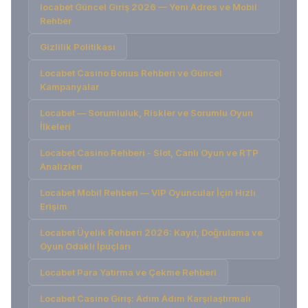
locabet Güncel Giriş 2026 — Yeni Adres ve Mobil
Rehber
Gizlilik Politikası
Locabet Casino Bonus Rehberi ve Güncel
Kampanyalar
Locabet — Sorumluluk, Riskler ve Sorumlu Oyun
İlkeleri
Locabet Casino Rehberi - Slot, Canlı Oyun ve RTP
Analizleri
Locabet Mobil Rehberi — VIP Oyuncular İçin Hızlı
Erişim
Locabet Üyelik Rehberi 2026: Kayıt, Doğrulama ve
Oyun Odaklı İpuçları
Locabet Para Yatırma ve Çekme Rehberi
Locabet Casino Giriş: Adım Adım Karşılaştırmalı