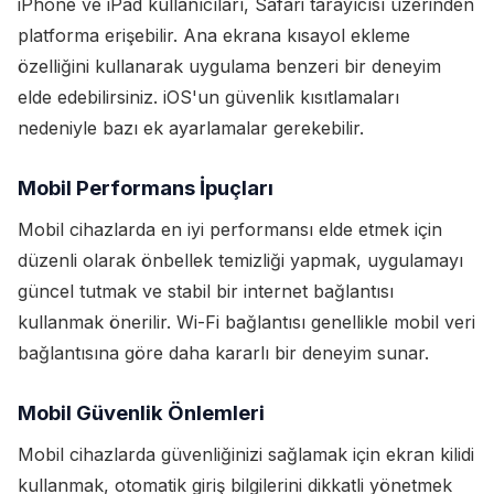
iPhone ve iPad kullanıcıları, Safari tarayıcısı üzerinden
platforma erişebilir. Ana ekrana kısayol ekleme
özelliğini kullanarak uygulama benzeri bir deneyim
elde edebilirsiniz. iOS'un güvenlik kısıtlamaları
nedeniyle bazı ek ayarlamalar gerekebilir.
Mobil Performans İpuçları
Mobil cihazlarda en iyi performansı elde etmek için
düzenli olarak önbellek temizliği yapmak, uygulamayı
güncel tutmak ve stabil bir internet bağlantısı
kullanmak önerilir. Wi-Fi bağlantısı genellikle mobil veri
bağlantısına göre daha kararlı bir deneyim sunar.
Mobil Güvenlik Önlemleri
Mobil cihazlarda güvenliğinizi sağlamak için ekran kilidi
kullanmak, otomatik giriş bilgilerini dikkatli yönetmek