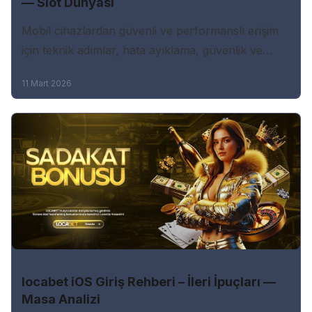
— Slot Dünyası
Mobil cihazlardan güvenli ve performanslı erişim
için teknik adımlar, hata ayıklama, güvenlik ve
optimizasyon rehberi. Türkiye 2026 odaklı.
11 Mart 2026
locabet iOS Giriş Rehberi – İleri İpuçları —
Masa Analizi