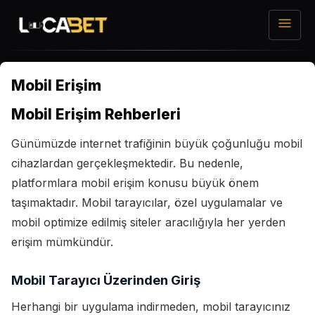
Mobil Erişim
Mobil Erişim Rehberleri
Günümüzde internet trafiğinin büyük çoğunluğu mobil
cihazlardan gerçekleşmektedir. Bu nedenle,
platformlara mobil erişim konusu büyük önem
taşımaktadır. Mobil tarayıcılar, özel uygulamalar ve
mobil optimize edilmiş siteler aracılığıyla her yerden
erişim mümkündür.
Mobil Tarayıcı Üzerinden Giriş
Herhangi bir uygulama indirmeden, mobil tarayıcınız