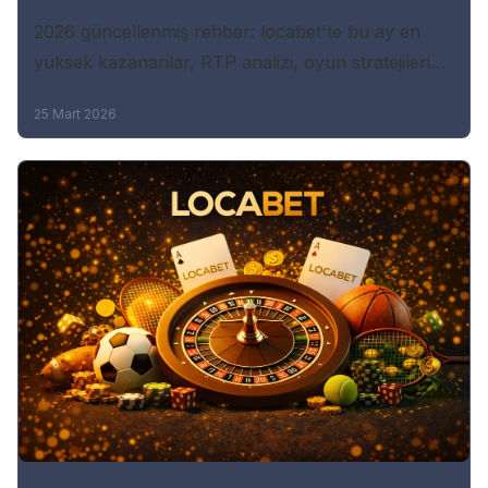
2026 güncellenmiş rehber: locabet'te bu ay en
yüksek kazananlar, RTP analizi, oyun stratejileri
ve hızlı ödeme yöntemleri hakkında uzman
25 Mart 2026
bilgileri.