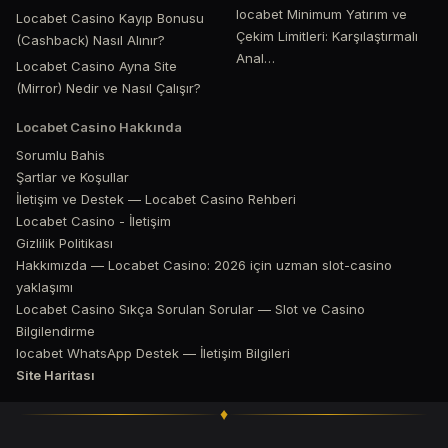
locabet Minimum Yatırım ve
Locabet Casino Kayıp Bonusu
Çekim Limitleri: Karşılaştırmalı
(Cashback) Nasıl Alınır?
Anal…
Locabet Casino Ayna Site
(Mirror) Nedir ve Nasıl Çalışır?
Locabet Casino
Hakkında
Sorumlu Bahis
Şartlar ve Koşullar
İletişim ve Destek — Locabet Casino Rehberi
Locabet Casino - İletişim
Gizlilik Politikası
Hakkımızda — Locabet Casino: 2026 için uzman slot-casino
yaklaşımı
Locabet Casino Sıkça Sorulan Sorular — Slot ve Casino
Bilgilendirme
locabet WhatsApp Destek — İletişim Bilgileri
Site Haritası
♦