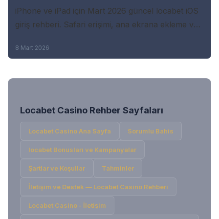
iPhone ve iPad için Mart 2026 güncel locabet iOS
giriş rehberi. Safari erişimi, ana ekrana ekleme ve
kısıtlama sorunlarına hızlı, ileri seviye çözümler.
8 Mart 2026
Locabet Casino
Rehber Sayfaları
Locabet Casino
Ana Sayfa
Sorumlu Bahis
locabet Bonusları ve Kampanyalar
Şartlar ve Koşullar
Tahminler
İletişim ve Destek — Locabet Casino Rehberi
Locabet Casino - İletişim