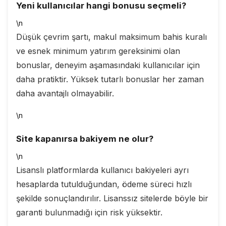
Yeni kullanıcılar hangi bonusu seçmeli?
\n
Düşük çevrim şartı, makul maksimum bahis kuralı
ve esnek minimum yatırım gereksinimi olan
bonuslar, deneyim aşamasındaki kullanıcılar için
daha pratiktir. Yüksek tutarlı bonuslar her zaman
daha avantajlı olmayabilir.
\n
Site kapanırsa bakiyem ne olur?
\n
Lisanslı platformlarda kullanıcı bakiyeleri ayrı
hesaplarda tutulduğundan, ödeme süreci hızlı
şekilde sonuçlandırılır. Lisanssız sitelerde böyle bir
garanti bulunmadığı için risk yüksektir.