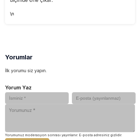
biçimde öne çıkar.
\n
Yorumlar
İlk yorumu siz yapın.
Yorum Yaz
Yorumunuz moderasyon sonrası yayınlanır. E-posta adresiniz gizlidir.