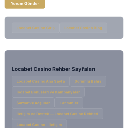
Yorum Gönder
Locabet Casino
Giriş
Locabet Casino
Blog
Locabet Casino
Rehber Sayfaları
Locabet Casino
Ana Sayfa
Sorumlu Bahis
locabet Bonusları ve Kampanyalar
Şartlar ve Koşullar
Tahminler
İletişim ve Destek — Locabet Casino Rehberi
Locabet Casino - İletişim