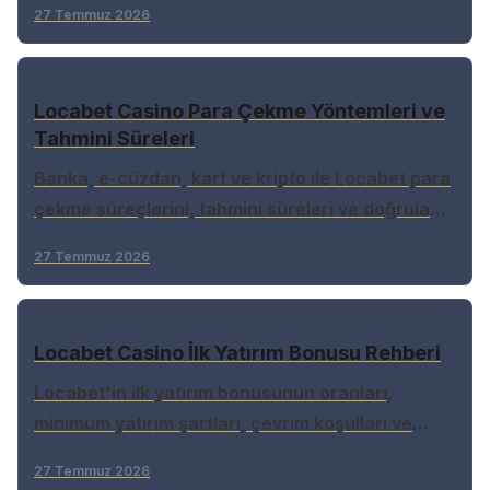
27 Temmuz 2026
Locabet Casino Para Çekme Yöntemleri ve
Tahmini Süreleri
Banka, e-cüzdan, kart ve kripto ile Locabet para
çekme süreçlerini, tahmini süreleri ve doğrulama
gereksinimlerini teknik bir karşılaştırmayla ele
27 Temmuz 2026
alıyoruz.
Locabet Casino İlk Yatırım Bonusu Rehberi
Locabet'in ilk yatırım bonusunun oranları,
minimum yatırım şartları, çevrim koşulları ve
kullanım stratejilerini içeren rehber.
27 Temmuz 2026