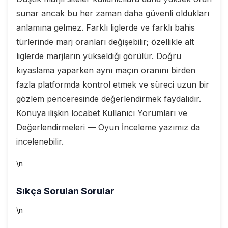
sunar ancak bu her zaman daha güvenli oldukları
anlamına gelmez. Farklı liglerde ve farklı bahis
türlerinde marj oranları değişebilir; özellikle alt
liglerde marjların yükseldiği görülür. Doğru
kıyaslama yaparken aynı maçın oranını birden
fazla platformda kontrol etmek ve süreci uzun bir
gözlem penceresinde değerlendirmek faydalıdır.
Konuya ilişkin locabet Kullanıcı Yorumları ve
Değerlendirmeleri — Oyun İnceleme yazımız da
incelenebilir.
\n
Sıkça Sorulan Sorular
\n