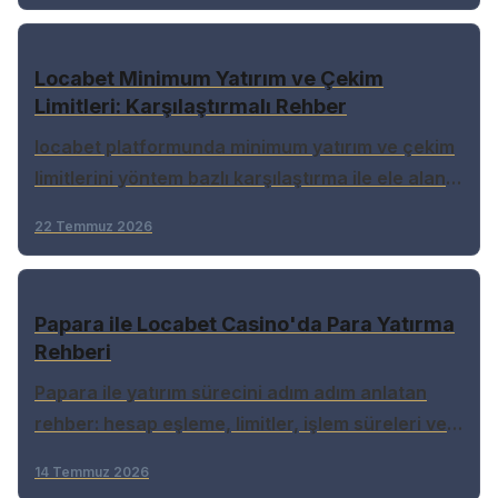
Locabet Minimum Yatırım ve Çekim
Limitleri: Karşılaştırmalı Rehber
locabet platformunda minimum yatırım ve çekim
limitlerini yöntem bazlı karşılaştırma ile ele alan
kapsamlı rehber.
22 Temmuz 2026
Papara ile Locabet Casino'da Para Yatırma
Rehberi
Papara ile yatırım sürecini adım adım anlatan
rehber: hesap eşleme, limitler, işlem süreleri ve
komisyon açıklamaları.
14 Temmuz 2026