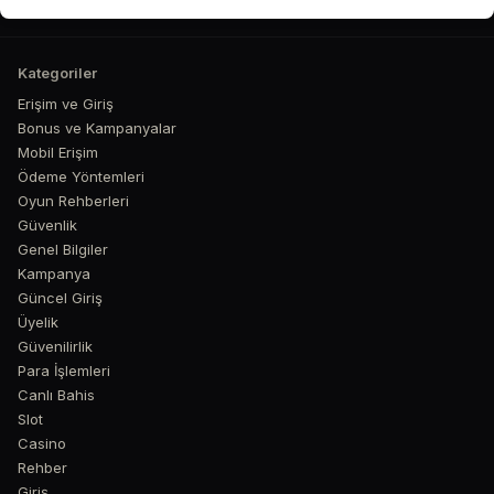
Kategoriler
Erişim ve Giriş
Bonus ve Kampanyalar
Mobil Erişim
Ödeme Yöntemleri
Oyun Rehberleri
Güvenlik
Genel Bilgiler
Kampanya
Güncel Giriş
Üyelik
Güvenilirlik
Para İşlemleri
Canlı Bahis
Slot
Casino
Rehber
Giriş