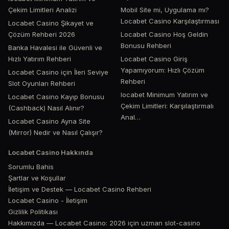
Çekim Limitleri Analizi
Mobil Site mi, Uygulama mı?
Locabet Casino Karşılaştırması
Locabet Casino Şikayet ve
Çözüm Rehberi 2026
Locabet Casino Hoş Geldin
Bonusu Rehberi
Banka Havalesi ile Güvenli ve
Hızlı Yatırım Rehberi
Locabet Casino Giriş
Yapamıyorum: Hızlı Çözüm
Locabet Casino için İleri Seviye
Rehberi
Slot Oyunları Rehberi
locabet Minimum Yatırım ve
Locabet Casino Kayıp Bonusu
Çekim Limitleri: Karşılaştırmalı
(Cashback) Nasıl Alınır?
Anal…
Locabet Casino Ayna Site
(Mirror) Nedir ve Nasıl Çalışır?
Locabet Casino
Hakkında
Sorumlu Bahis
Şartlar ve Koşullar
İletişim ve Destek — Locabet Casino Rehberi
Locabet Casino - İletişim
Gizlilik Politikası
Hakkımızda — Locabet Casino: 2026 için uzman slot-casino