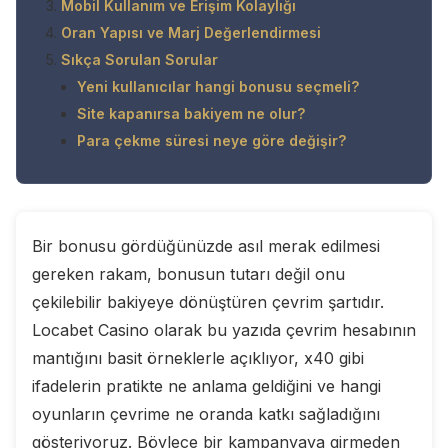
Mobil Kullanım ve Erişim Kolaylığı
Oran Yapısı ve Marj Değerlendirmesi
Sıkça Sorulan Sorular
Yeni kullanıcılar hangi bonusu seçmeli?
Site kapanırsa bakiyem ne olur?
Para çekme süresi neye göre değişir?
Bir bonusu gördüğünüzde asıl merak edilmesi
gereken rakam, bonusun tutarı değil onu
çekilebilir bakiyeye dönüştüren çevrim şartıdır.
Locabet Casino olarak bu yazıda çevrim hesabının
mantığını basit örneklerle açıklıyor, x40 gibi
ifadelerin pratikte ne anlama geldiğini ve hangi
oyunların çevrime ne oranda katkı sağladığını
gösteriyoruz. Böylece bir kampanyaya girmeden