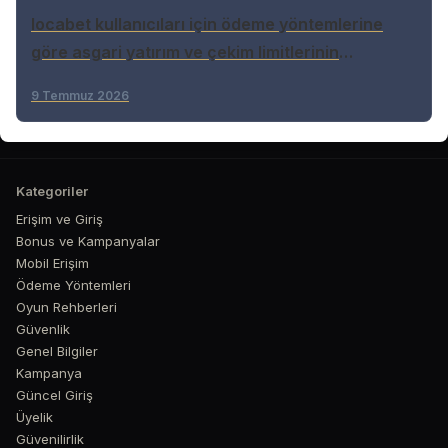
locabet kullanıcıları için ödeme yöntemlerine
göre asgari yatırım ve çekim limitlerinin
karşılaştırmalı rehberi, işlem süreleri ve pratik
9 Temmuz 2026
öneriler.
Kategoriler
Erişim ve Giriş
Bonus ve Kampanyalar
Mobil Erişim
Ödeme Yöntemleri
Oyun Rehberleri
Güvenlik
Genel Bilgiler
Kampanya
Güncel Giriş
Üyelik
Güvenilirlik