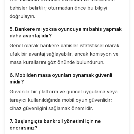
bahisler belirtilir; oturmadan önce bu bilgiyi
doğrulayın.
5. Bankere mi yoksa oyuncuya mı bahis yapmak
daha avantajlıdır?
Genel olarak bankere bahisler istatistiksel olarak
ufak bir avantaj sağlayabilir, ancak komisyon ve
masa kurallarını göz önünde bulundurun.
6. Mobilden masa oyunları oynamak güvenli
midir?
Güvenilir bir platform ve güncel uygulama veya
tarayıcı kullanıldığında mobil oyun güvenlidir;
cihaz güvenliğini sağlamak önemlidir.
7. Başlangıçta bankroll yönetimi için ne
önerirsiniz?