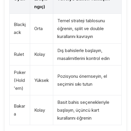
ngıç)
Temel strateji tablosunu
Blackj
Orta
öğrenin, split ve double
ack
kurallarını kavrayın
Dış bahislerle başlayın,
Rulet
Kolay
masalimitlerini kontrol edin
Poker
Pozisyonu önemseyin, el
(Hold
Yüksek
seçimini sıkı tutun
'em)
Basit bahis seçenekleriyle
Bakar
Kolay
başlayın, üçüncü kart
a
kurallarını öğrenin