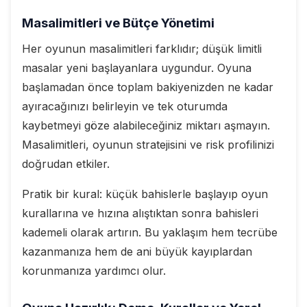
Masalimitleri ve Bütçe Yönetimi
Her oyunun masalimitleri farklıdır; düşük limitli
masalar yeni başlayanlara uygundur. Oyuna
başlamadan önce toplam bakiyenizden ne kadar
ayıracağınızı belirleyin ve tek oturumda
kaybetmeyi göze alabileceğiniz miktarı aşmayın.
Masalimitleri, oyunun stratejisini ve risk profilinizi
doğrudan etkiler.
Pratik bir kural: küçük bahislerle başlayıp oyun
kurallarına ve hızına alıştıktan sonra bahisleri
kademeli olarak artırın. Bu yaklaşım hem tecrübe
kazanmanıza hem de ani büyük kayıplardan
korunmanıza yardımcı olur.