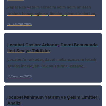
Papara ile yatırım sürecini adım adım anlatan
rehber: hesap eşleme, limitler, işlem süreleri ve
komisyon açıklamaları.
14 Temmuz 2026
Locabet Casino: Arkadaş Davet Bonusunda
İleri Seviye Taktikler
Locabet'in arkadaş davet mekanizmasını teknik
açıdan inceleyen, link oluşturma, kazanç
hesaplama ve optimizasyon taktikleri içeren
14 Temmuz 2026
rehber.
locabet Minimum Yatırım ve Çekim Limitleri
Analizi