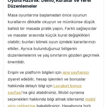
Oyuna Hazırlık: Demo, Kurallar ve Yerel
Düzenlemeler
Masa oyunlarına başlamadan önce oyunun
kurallarını dikkatle okuyun ve mümkünse düşük
bahisli bir masada pratik yapın. Farklı sağlayıcılar
ve masalar arasında küçük kural değişiklikleri
olabilir; bunları bilmek oyun içindeki kararlarınızı
etkiler. Ayrıca bulunduğunuz bölgenin
düzenlemelerini ve yaş sınırlarını gözden geçirmek
önemlidir.
Erişim ve platform bilgileri için
ana sayfamızı
ziyaret edebilir, hesap işlemleri ve bonuslar
hakkında detaylı bilgi için
Locabet bonus
sayfası
'na göz atabilirsiniz. Mobil oynama
seçenekleri hakkında bilgi almak isterseniz
mobil
giriş rehberine
bakabilirsiniz. Hesabınıza hızlı