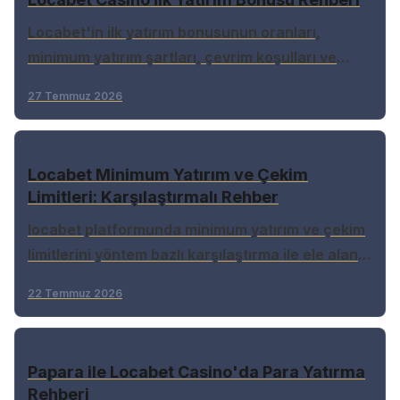
Locabet'in ilk yatırım bonusunun oranları,
minimum yatırım şartları, çevrim koşulları ve
kullanım stratejilerini içeren rehber.
27 Temmuz 2026
Locabet Minimum Yatırım ve Çekim
Limitleri: Karşılaştırmalı Rehber
locabet platformunda minimum yatırım ve çekim
limitlerini yöntem bazlı karşılaştırma ile ele alan
kapsamlı rehber.
22 Temmuz 2026
Papara ile Locabet Casino'da Para Yatırma
Rehberi