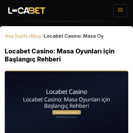
Ana Sayfa
Blog
Locabet Casino: Masa Oyunları için B
Locabet Casino: Masa Oyunları için
Başlangıç Rehberi