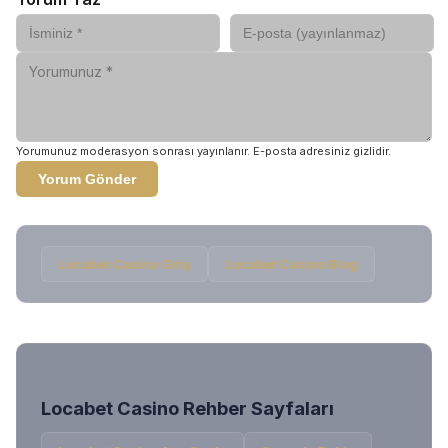
Yorumunuz moderasyon sonrası yayınlanır. E-posta adresiniz gizlidir.
Yorum Gönder
Locabet Casino
Giriş
Locabet Casino
Blog
Locabet Casino
Rehber Sayfaları