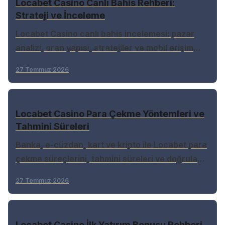
Locabet Casino Canlı Bahis Rehberi:
Strateji ve İnceleme
Locabet Casino canlı bahis incelemesi: pazar
analizi, oran yapısı, stratejiler ve mobil erişim
odaklı pratik ipuçları.
27 Temmuz 2026
Locabet Casino Para Çekme Yöntemleri ve
Tahmini Süreleri
Banka, e-cüzdan, kart ve kripto ile Locabet para
çekme süreçlerini, tahmini süreleri ve doğrulama
gereksinimlerini teknik bir karşılaştırmayla ele
27 Temmuz 2026
alıyoruz.
Locabet Casino İlk Yatırım Bonusu Rehberi