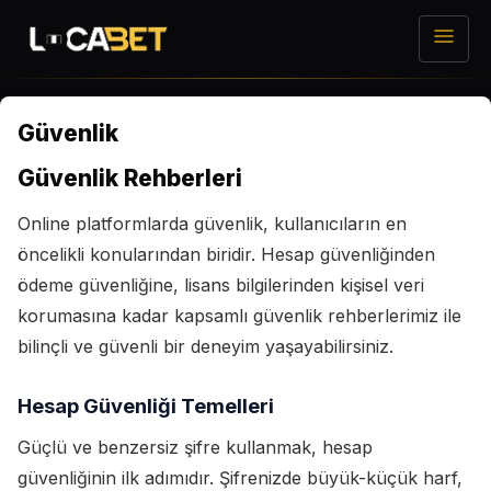
Güvenlik
Güvenlik Rehberleri
Online platformlarda güvenlik, kullanıcıların en
öncelikli konularından biridir. Hesap güvenliğinden
ödeme güvenliğine, lisans bilgilerinden kişisel veri
korumasına kadar kapsamlı güvenlik rehberlerimiz ile
bilinçli ve güvenli bir deneyim yaşayabilirsiniz.
Hesap Güvenliği Temelleri
Güçlü ve benzersiz şifre kullanmak, hesap
güvenliğinin ilk adımıdır. Şifrenizde büyük-küçük harf,