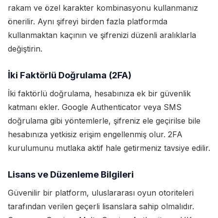
rakam ve özel karakter kombinasyonu kullanmanız
önerilir. Aynı şifreyi birden fazla platformda
kullanmaktan kaçının ve şifrenizi düzenli aralıklarla
değiştirin.
İki Faktörlü Doğrulama (2FA)
İki faktörlü doğrulama, hesabınıza ek bir güvenlik
katmanı ekler. Google Authenticator veya SMS
doğrulama gibi yöntemlerle, şifreniz ele geçirilse bile
hesabınıza yetkisiz erişim engellenmiş olur. 2FA
kurulumunu mutlaka aktif hale getirmeniz tavsiye edilir.
Lisans ve Düzenleme Bilgileri
Güvenilir bir platform, uluslararası oyun otoriteleri
tarafından verilen geçerli lisanslara sahip olmalıdır.