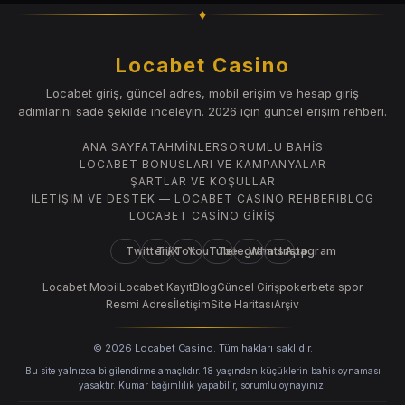
♦
Locabet Casino
Locabet giriş, güncel adres, mobil erişim ve hesap giriş
adımlarını sade şekilde inceleyin. 2026 için güncel erişim rehberi.
ANA SAYFA
TAHMINLER
SORUMLU BAHIS
LOCABET BONUSLARI VE KAMPANYALAR
ŞARTLAR VE KOŞULLAR
İLETIŞIM VE DESTEK — LOCABET CASINO REHBERI
BLOG
LOCABET CASINO
GIRIŞ
Twitter/X
TikTok
YouTube
Telegram
WhatsApp
Instagram
Locabet Mobil
Locabet Kayıt
Blog
Güncel Giriş
pokerbeta spor
Resmi Adres
İletişim
Site Haritası
Arşiv
©
2026
Locabet Casino
. Tüm hakları saklıdır.
Bu site yalnızca bilgilendirme amaçlıdır. 18 yaşından küçüklerin bahis oynaması
yasaktır. Kumar bağımlılık yapabilir, sorumlu oynayınız.