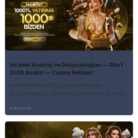
locabet Avantaj ve Dezavantajları — Mart
2026 Analizi — Casino Rehberi
locabet'in Mart 2026 güncel avantaj ve
dezavantajlarını, rakiplerle kıyaslamasını ve hangi
oyuncu profiline uygun olduğunu özetliyorum.
8 Mart 2026