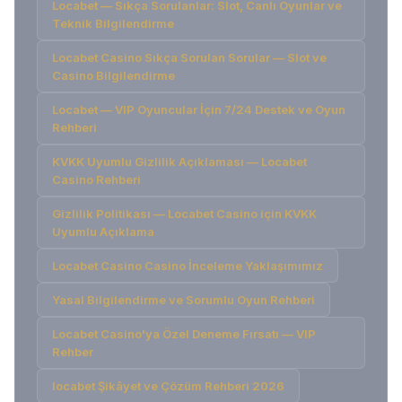
Locabet — Sıkça Sorulanlar: Slot, Canlı Oyunlar ve
Teknik Bilgilendirme
Locabet Casino Sıkça Sorulan Sorular — Slot ve
Casino Bilgilendirme
Locabet — VIP Oyuncular İçin 7/24 Destek ve Oyun
Rehberi
KVKK Uyumlu Gizlilik Açıklaması — Locabet
Casino Rehberi
Gizlilik Politikası — Locabet Casino için KVKK
Uyumlu Açıklama
Locabet Casino Casino İnceleme Yaklaşımımız
Yasal Bilgilendirme ve Sorumlu Oyun Rehberi
Locabet Casino'ya Özel Deneme Fırsatı — VIP
Rehber
locabet Şikâyet ve Çözüm Rehberi 2026