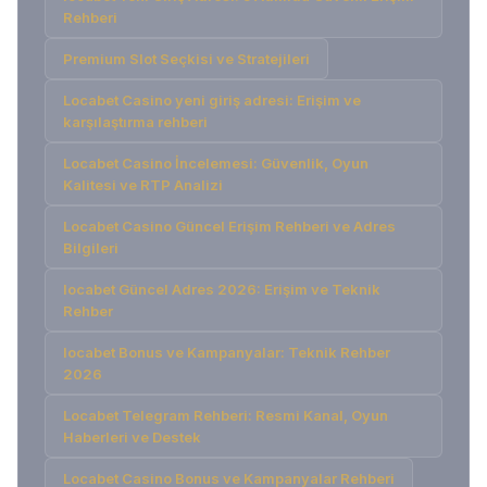
Rehberi
Premium Slot Seçkisi ve Stratejileri
Locabet Casino yeni giriş adresi: Erişim ve
karşılaştırma rehberi
Locabet Casino İncelemesi: Güvenlik, Oyun
Kalitesi ve RTP Analizi
Locabet Casino Güncel Erişim Rehberi ve Adres
Bilgileri
locabet Güncel Adres 2026: Erişim ve Teknik
Rehber
locabet Bonus ve Kampanyalar: Teknik Rehber
2026
Locabet Telegram Rehberi: Resmi Kanal, Oyun
Haberleri ve Destek
Locabet Casino Bonus ve Kampanyalar Rehberi