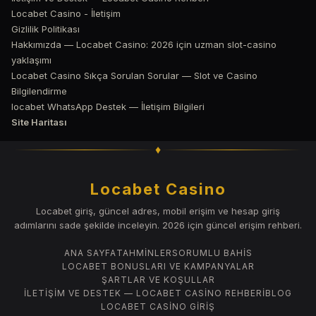
Locabet Casino - İletişim
Gizlilik Politikası
Hakkımızda — Locabet Casino: 2026 için uzman slot-casino
yaklaşımı
Locabet Casino Sıkça Sorulan Sorular — Slot ve Casino
Bilgilendirme
locabet WhatsApp Destek — İletişim Bilgileri
Site Haritası
♦
Locabet Casino
Locabet giriş, güncel adres, mobil erişim ve hesap giriş
adımlarını sade şekilde inceleyin. 2026 için güncel erişim rehberi.
ANA SAYFA
TAHMINLER
SORUMLU BAHIS
LOCABET BONUSLARI VE KAMPANYALAR
ŞARTLAR VE KOŞULLAR
İLETIŞIM VE DESTEK — LOCABET CASINO REHBERI
BLOG
LOCABET CASINO
GIRIŞ