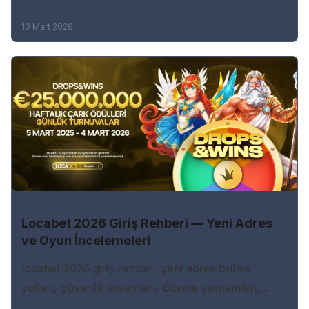
talimatlar, sık çözümler ve destek kanalları (Mart
10 Mart 2026
2026 güncel).
Locabet 2026 Giriş Rehberi — Yeni Adres
ve Oyun İncelemeleri
locabet 2026 giriş rehberi: yeni adres bulma
yolları, güvenlik önlemleri, ödeme yöntemleri,
mobil canlı casino ve RTP odaklı oyun analizleri.