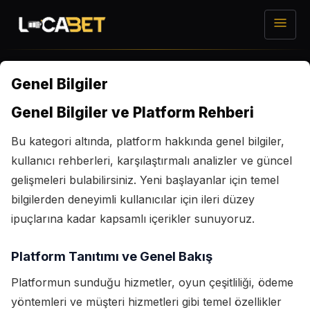
Genel Bilgiler
Genel Bilgiler ve Platform Rehberi
Bu kategori altında, platform hakkında genel bilgiler,
kullanıcı rehberleri, karşılaştırmalı analizler ve güncel
gelişmeleri bulabilirsiniz. Yeni başlayanlar için temel
bilgilerden deneyimli kullanıcılar için ileri düzey
ipuçlarına kadar kapsamlı içerikler sunuyoruz.
Platform Tanıtımı ve Genel Bakış
Platformun sunduğu hizmetler, oyun çeşitliliği, ödeme
yöntemleri ve müşteri hizmetleri gibi temel özellikler