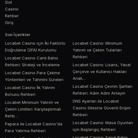
Slot
Casino
Rehber
Giriş
Son İçerikler
Locabet Casino için İki Faktörlü
Locabet Casino: Minimum
Doğrulama (2FA) Kurulumu
Yatırım ve Çekim Tutarları
Rehberi
Locabet Casino Canlı Bahis
Rehberi: Strateji ve İnceleme
Locabet Casino: Lisans, Yasal
Çerçeve ve Kullanıcı Hakları
Locabet Casino Para Çekme
Anali…
Yöntemleri ve Tahmini Süreleri
Locabet Casino Çevrim Şartları
Locabet Casino İlk Yatırım
Rehberi: Adım Adım Anlayın
Bonusu Rehberi
DNS Ayarları ile Locabet
Locabet Minimum Yatırım ve
Casino Sitesine Güvenli Erişim
Çekim Limitleri: Karşılaştırmalı
Rehberi
Rehb…
Locabet Casino: Masa Oyunları
Papara ile Locabet Casino'da
için Başlangıç Rehberi
Para Yatırma Rehberi
Locabet Casino: Sanal Bahis