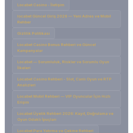
Locabet Casino - İletişim
locabet Güncel Giriş 2026 — Yeni Adres ve Mobil
Rehber
Gizlilik Politikası
Locabet Casino Bonus Rehberi ve Güncel
Kampanyalar
Locabet — Sorumluluk, Riskler ve Sorumlu Oyun
İlkeleri
Locabet Casino Rehberi - Slot, Canlı Oyun ve RTP
Analizleri
Locabet Mobil Rehberi — VIP Oyuncular İçin Hızlı
Erişim
Locabet Üyelik Rehberi 2026: Kayıt, Doğrulama ve
Oyun Odaklı İpuçları
Locabet Para Yatırma ve Çekme Rehberi