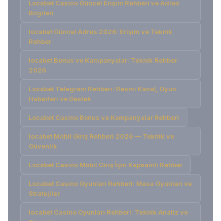
Locabet Casino Güncel Erişim Rehberi ve Adres
Bilgileri
locabet Güncel Adres 2026: Erişim ve Teknik
Rehber
locabet Bonus ve Kampanyalar: Teknik Rehber
2026
Locabet Telegram Rehberi: Resmi Kanal, Oyun
Haberleri ve Destek
Locabet Casino Bonus ve Kampanyalar Rehberi
locabet Mobil Giriş Rehberi 2026 — Teknik ve
Güvenlik
Locabet Casino Mobil Giriş İçin Kapsamlı Rehber
Locabet Casino Oyunları Rehberi: Masa Oyunları ve
Stratejiler
locabet Casino Oyunları Rehberi: Teknik Analiz ve