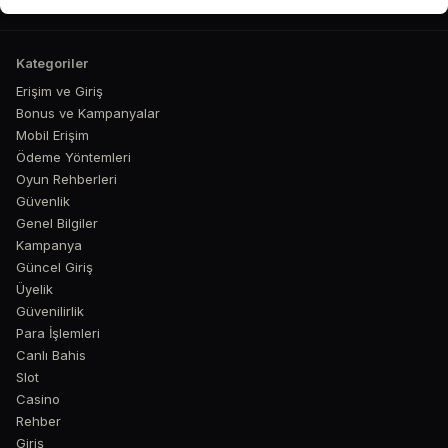
Kategoriler
Erişim ve Giriş
Bonus ve Kampanyalar
Mobil Erişim
Ödeme Yöntemleri
Oyun Rehberleri
Güvenlik
Genel Bilgiler
Kampanya
Güncel Giriş
Üyelik
Güvenilirlik
Para İşlemleri
Canlı Bahis
Slot
Casino
Rehber
Giriş