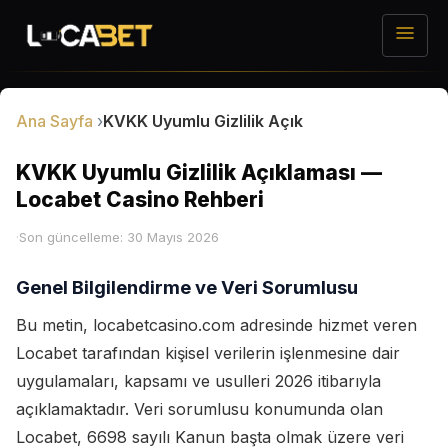
Ana Sayfa
KVKK Uyumlu Gizlilik Açıklaması — Locabet
KVKK Uyumlu Gizlilik Açıklaması —
Locabet Casino Rehberi
Son güncelleme:
30 Mayıs 2026
Genel Bilgilendirme ve Veri Sorumlusu
Bu metin, locabetcasino.com adresinde hizmet veren
Locabet tarafından kişisel verilerin işlenmesine dair
uygulamaları, kapsamı ve usulleri 2026 itibarıyla
açıklamaktadır. Veri sorumlusu konumunda olan
Locabet, 6698 sayılı Kanun başta olmak üzere veri