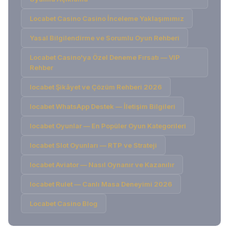
Locabet Casino Casino İnceleme Yaklaşımımız
Yasal Bilgilendirme ve Sorumlu Oyun Rehberi
Locabet Casino'ya Özel Deneme Fırsatı — VIP
Rehber
locabet Şikâyet ve Çözüm Rehberi 2026
locabet WhatsApp Destek — İletişim Bilgileri
locabet Oyunlar — En Popüler Oyun Kategorileri
locabet Slot Oyunları — RTP ve Strateji
locabet Aviator — Nasıl Oynanır ve Kazanılır
locabet Rulet — Canlı Masa Deneyimi 2026
Locabet Casino
Blog