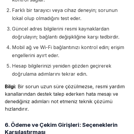
Farklı bir tarayıcı veya cihaz deneyin; sorunun
lokal olup olmadığını test eder.
Güncel adres bilgilerini resmi kaynaklardan
doğrulayın; bağlantı değişikliğine karşı tedbirdir.
Mobil ağ ve Wi-Fi bağlantınızı kontrol edin; erişim
engellerini ayırt eder.
Hesap bilgilerinizi yeniden gözden geçirerek
doğrulama adımlarını tekrar edin.
Bilgi:
Bir sorun uzun süre çözülmezse, resmi yardım
kanallarından destek talep ederken hata mesajı ve
denediğiniz adımları not etmeniz teknik çözümü
hızlandırır.
6. Ödeme ve Çekim Girişleri: Seçeneklerin
Karşılaştırması