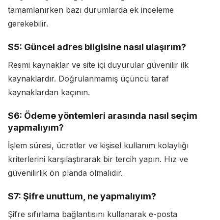
tamamlanırken bazı durumlarda ek inceleme
gerekebilir.
S5: Güncel adres bilgisine nasıl ulaşırım?
Resmi kaynaklar ve site içi duyurular güvenilir ilk
kaynaklardır. Doğrulanmamış üçüncü taraf
kaynaklardan kaçının.
S6: Ödeme yöntemleri arasında nasıl seçim
yapmalıyım?
İşlem süresi, ücretler ve kişisel kullanım kolaylığı
kriterlerini karşılaştırarak bir tercih yapın. Hız ve
güvenilirlik ön planda olmalıdır.
S7: Şifre unuttum, ne yapmalıyım?
Şifre sıfırlama bağlantısını kullanarak e-posta