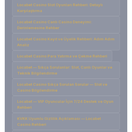
Locabet Casino Slot Oyunları Rehberi: Detaylı
Karşılaştırma
Locabet Casino Canlı Casino Deneyimi:
Derinlemesine Rehber
Locabet Casino Kayıt ve Üyelik Rehberi: Adım Adım
Analiz
Locabet Casino Para Yatırma ve Çekme Rehberi
Locabet — Sıkça Sorulanlar: Slot, Canlı Oyunlar ve
Teknik Bilgilendirme
Locabet Casino Sıkça Sorulan Sorular — Slot ve
Casino Bilgilendirme
Locabet — VIP Oyuncular İçin 7/24 Destek ve Oyun
Rehberi
KVKK Uyumlu Gizlilik Açıklaması — Locabet
Casino Rehberi