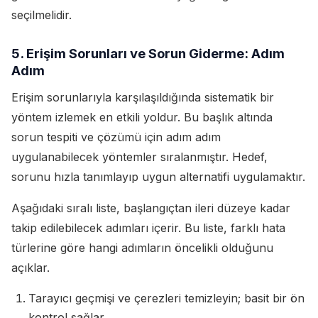
seçilmelidir.
5. Erişim Sorunları ve Sorun Giderme: Adım
Adım
Erişim sorunlarıyla karşılaşıldığında sistematik bir
yöntem izlemek en etkili yoldur. Bu başlık altında
sorun tespiti ve çözümü için adım adım
uygulanabilecek yöntemler sıralanmıştır. Hedef,
sorunu hızla tanımlayıp uygun alternatifi uygulamaktır.
Aşağıdaki sıralı liste, başlangıçtan ileri düzeye kadar
takip edilebilecek adımları içerir. Bu liste, farklı hata
türlerine göre hangi adımların öncelikli olduğunu
açıklar.
Tarayıcı geçmişi ve çerezleri temizleyin; basit bir ön
kontrol sağlar.