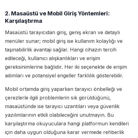
2. Masaüstü ve Mobil Giriş Yöntemleri:
Karşılaştırma
Masaüstü tarayıcıdan giriş, geniş ekran ve detaylı
menüler sunar; mobil giriş ise kullanım kolaylığı ve
taşınabilirlik avantajı sağlar. Hangi cihazın tercih
edileceği, kullanıcı alışkanlıkları ve erişim
gereksinimlerine bağlıdır. Her iki seçenekte de erişim
adımları ve potansiyel engeller farklılık gösterebilir.
Mobil ortamda giriş yaparken tarayıcı önbelleği ve
çerezlerle ilgili problemlerin sık görüldüğünü,
masaüstünde ise tarayıcı uzantıları veya güvenlik
yazılımlarının etkili olabileceğini unutmayın. Bu
karşılaştırma okuyuculara hangi platformun kendileri
için daha uygun olduğuna karar vermede rehberlik