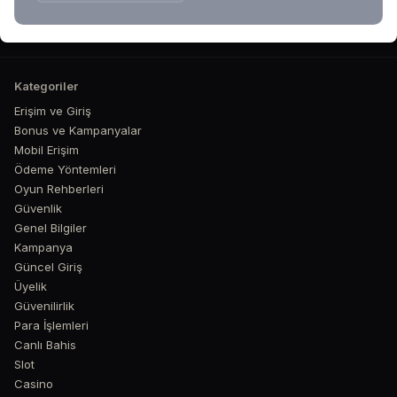
Kategoriler
Erişim ve Giriş
Bonus ve Kampanyalar
Mobil Erişim
Ödeme Yöntemleri
Oyun Rehberleri
Güvenlik
Genel Bilgiler
Kampanya
Güncel Giriş
Üyelik
Güvenilirlik
Para İşlemleri
Canlı Bahis
Slot
Casino