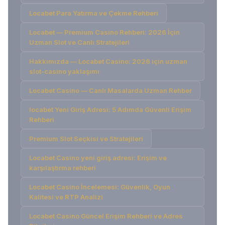
Locabet Para Yatırma ve Çekme Rehberi
Locabet — Premium Casino Rehberi: 2026 İçin
Uzman Slot ve Canlı Stratejileri
Hakkımızda — Locabet Casino: 2026 için uzman
slot-casino yaklaşımı
Locabet Casino — Canlı Masalarda Uzman Rehber
locabet Yeni Giriş Adresi: 5 Adımda Güvenli Erişim
Rehberi
Premium Slot Seçkisi ve Stratejileri
Locabet Casino yeni giriş adresi: Erişim ve
karşılaştırma rehberi
Locabet Casino İncelemesi: Güvenlik, Oyun
Kalitesi ve RTP Analizi
Locabet Casino Güncel Erişim Rehberi ve Adres