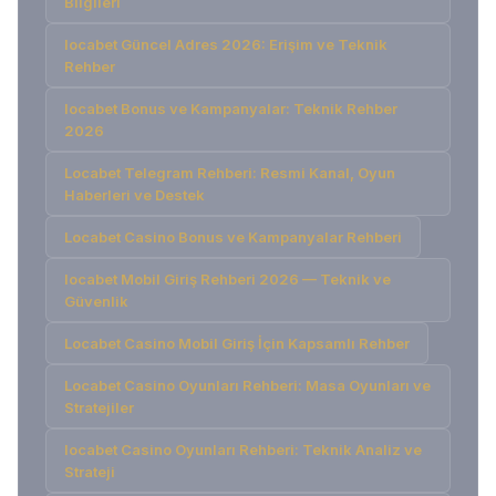
Bilgileri
locabet Güncel Adres 2026: Erişim ve Teknik
Rehber
locabet Bonus ve Kampanyalar: Teknik Rehber
2026
Locabet Telegram Rehberi: Resmi Kanal, Oyun
Haberleri ve Destek
Locabet Casino Bonus ve Kampanyalar Rehberi
locabet Mobil Giriş Rehberi 2026 — Teknik ve
Güvenlik
Locabet Casino Mobil Giriş İçin Kapsamlı Rehber
Locabet Casino Oyunları Rehberi: Masa Oyunları ve
Stratejiler
locabet Casino Oyunları Rehberi: Teknik Analiz ve
Strateji