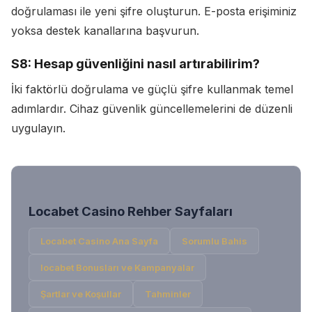
doğrulaması ile yeni şifre oluşturun. E-posta erişiminiz
yoksa destek kanallarına başvurun.
S8: Hesap güvenliğini nasıl artırabilirim?
İki faktörlü doğrulama ve güçlü şifre kullanmak temel
adımlardır. Cihaz güvenlik güncellemelerini de düzenli
uygulayın.
Locabet Casino
Rehber Sayfaları
Locabet Casino
Ana Sayfa
Sorumlu Bahis
locabet Bonusları ve Kampanyalar
Şartlar ve Koşullar
Tahminler