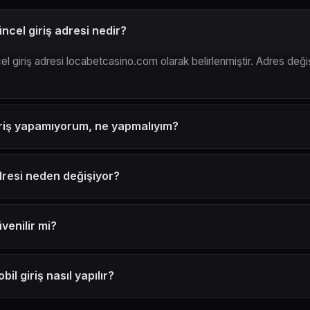
cel giriş adresi nedir?
 giriş adresi locabetcasino.com olarak belirlenmiştir. Adres değiş
riş yapamıyorum, ne yapmalıyım?
resi neden değişiyor?
venilir mi?
l giriş nasıl yapılır?