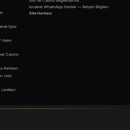
Slot ve Casino Bilgilendirme
locabet WhatsApp Destek — İletişim Bilgileri
in
Site Haritası
anal Spor
r? Adım
bet Casino
su Rehberi
: Hızlı
imitleri: