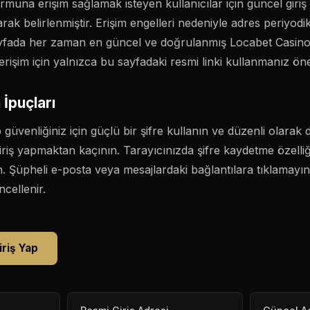
muna erişim sağlamak isteyen kullanıcılar için güncel giriş
ak belirlenmiştir. Erişim engelleri nedeniyle adres periyodi
ayfada her zaman en güncel ve doğrulanmış Locabet Casino g
 erişim için yalnızca bu sayfadaki resmi linki kullanmanız öner
 İpuçları
üvenliğiniz için güçlü bir şifre kullanın ve düzenli olarak d
iriş yapmaktan kaçının. Tarayıcınızda şifre kaydetme özelliği
ın. Şüpheli e-posta veya mesajlardaki bağlantılara tıklamay
cellenir.
riş Yap