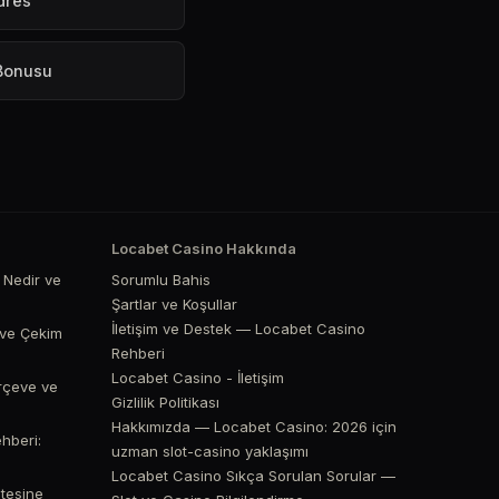
dres
Bonusu
Locabet Casino
Hakkında
 Nedir ve
Sorumlu Bahis
Şartlar ve Koşullar
İletişim ve Destek — Locabet Casino
 ve Çekim
Rehberi
Locabet Casino - İletişim
rçeve ve
Gizlilik Politikası
Hakkımızda — Locabet Casino: 2026 için
hberi:
uzman slot-casino yaklaşımı
Locabet Casino Sıkça Sorulan Sorular —
itesine