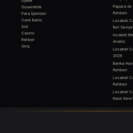
Üyelik
Papara ile
Güvenilirlik
Rehberi
Para İşlemleri
Canlı Bahis
Locabet C
Slot
İleri Seviye
Casino
locabet Mi
Rehber
Analizi
Giriş
Locabet C
2026
Banka Haval
Rehberi
Locabet Cas
Rehberi
Locabet C
Nasıl Alınır