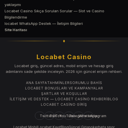
yaklaşımı
Locabet Casino Sıkça Sorulan Sorular — Slot ve Casino
Bilgilendirme
locabet WhatsApp Destek — İletişim Bilgileri
Site Haritası
♦
Locabet Casino
Locabet giriş, güncel adres, mobil erişim ve hesap giriş
adımlarını sade şekilde inceleyin. 2026 için güncel erişim rehberi.
ANA SAYFA
TAHMINLER
SORUMLU BAHIS
LOCABET BONUSLARI VE KAMPANYALAR
ŞARTLAR VE KOŞULLAR
İLETIŞIM VE DESTEK — LOCABET CASINO REHBERI
BLOG
LOCABET CASINO
GIRIŞ
Twitter/X
TikTok
YouTube
Telegram
WhatsApp
Instagram
Locabet Mobil
Locabet Kayıt
Blog
Güncel Giriş
pokerbeta spor