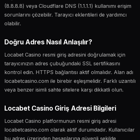
(8.8.8.8) veya Cloudflare DNS (1.1.1.1) kullanımı erişim
sorunlarını çözebilir. Tarayıcı eklentileri de yardımcı
olabilir.
Doğru Adres Nasıl Anlaşılır?
Locabet Casino resmi giriş adresini doğrulamak için
tarayıcınızın adres çubuğundaki SSL sertifikasını
kontrol edin. HTTPS bağlantısı aktif olmalıdır. Alan adı
locabetcasino.com ile birebir eşleşmelidir. Farklı uzantılı
veya benzer isimli sahte sitelere karşı dikkatli olun.
Locabet Casino Giriş Adresi Bilgileri
Locabet Casino platformunun resmi giriş adresi
locabetcasino.com olarak aktif durumdadır. Kullanıcılar
bu adres üzerinden hesaplarına güvenli şekilde