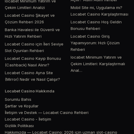
locabet Minimum Yatırım ve
Çekim Limitleri Analizi
Mobil Site mi, Uygulama mı?
Locabet Casino Karşılaştırması
Locabet Casino Şikayet ve
Çözüm Rehberi 2026
Locabet Casino Hoş Geldin
Bonusu Rehberi
Banka Havalesi ile Güvenli ve
Hızlı Yatırım Rehberi
Locabet Casino Giriş
Yapamıyorum: Hızlı Çözüm
Locabet Casino için İleri Seviye
Rehberi
Slot Oyunları Rehberi
locabet Minimum Yatırım ve
Locabet Casino Kayıp Bonusu
Çekim Limitleri: Karşılaştırmalı
(Cashback) Nasıl Alınır?
Anal…
Locabet Casino Ayna Site
(Mirror) Nedir ve Nasıl Çalışır?
Locabet Casino
Hakkında
Sorumlu Bahis
Şartlar ve Koşullar
İletişim ve Destek — Locabet Casino Rehberi
Locabet Casino - İletişim
Gizlilik Politikası
Hakkımızda — Locabet Casino: 2026 için uzman slot-casino