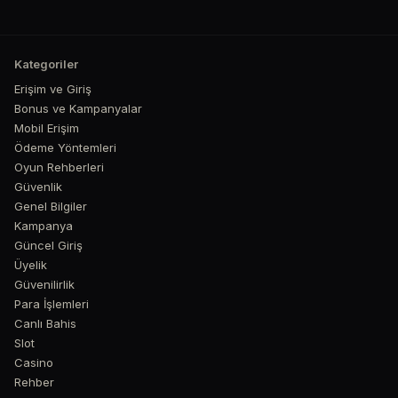
Kategoriler
Erişim ve Giriş
Bonus ve Kampanyalar
Mobil Erişim
Ödeme Yöntemleri
Oyun Rehberleri
Güvenlik
Genel Bilgiler
Kampanya
Güncel Giriş
Üyelik
Güvenilirlik
Para İşlemleri
Canlı Bahis
Slot
Casino
Rehber