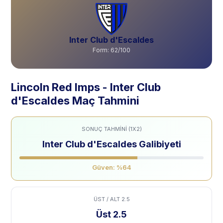
Inter Club d'Escaldes
Form:
62
/100
Lincoln Red Imps
-
Inter Club
d'Escaldes
Maç Tahmini
SONUÇ TAHMINI (1X2)
Inter Club d'Escaldes Galibiyeti
Güven: %
64
ÜST / ALT 2.5
Üst 2.5