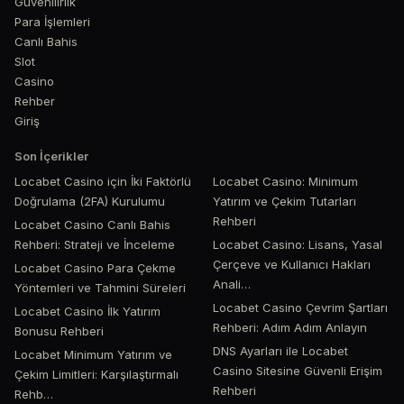
Güvenilirlik
Para İşlemleri
Canlı Bahis
Slot
Casino
Rehber
Giriş
Son İçerikler
Locabet Casino için İki Faktörlü
Locabet Casino: Minimum
Doğrulama (2FA) Kurulumu
Yatırım ve Çekim Tutarları
Rehberi
Locabet Casino Canlı Bahis
Rehberi: Strateji ve İnceleme
Locabet Casino: Lisans, Yasal
Çerçeve ve Kullanıcı Hakları
Locabet Casino Para Çekme
Anali…
Yöntemleri ve Tahmini Süreleri
Locabet Casino Çevrim Şartları
Locabet Casino İlk Yatırım
Rehberi: Adım Adım Anlayın
Bonusu Rehberi
DNS Ayarları ile Locabet
Locabet Minimum Yatırım ve
Casino Sitesine Güvenli Erişim
Çekim Limitleri: Karşılaştırmalı
Rehberi
Rehb…