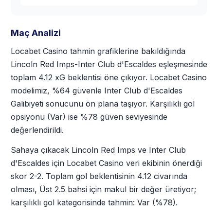
Maç Analizi
Locabet Casino tahmin grafiklerine bakıldığında
Lincoln Red Imps-Inter Club d'Escaldes eşleşmesinde
toplam 4.12 xG beklentisi öne çıkıyor. Locabet Casino
modelimiz, %64 güvenle Inter Club d'Escaldes
Galibiyeti sonucunu ön plana taşıyor. Karşılıklı gol
opsiyonu (Var) ise %78 güven seviyesinde
değerlendirildi.
Sahaya çıkacak Lincoln Red Imps ve Inter Club
d'Escaldes için Locabet Casino veri ekibinin önerdiği
skor 2-2. Toplam gol beklentisinin 4.12 civarında
olması, Üst 2.5 bahsi için makul bir değer üretiyor;
karşılıklı gol kategorisinde tahmin: Var (%78).