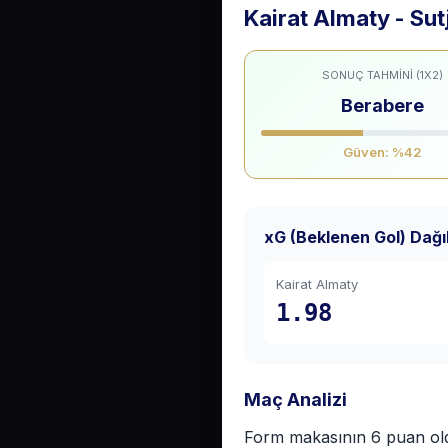
Kairat Almaty
-
Sut
SONUÇ TAHMINI (1X2)
Berabere
Güven: %
42
xG (Beklenen Gol) Dağıl
Kairat Almaty
1.98
Maç Analizi
Form makasının 6 puan oldu