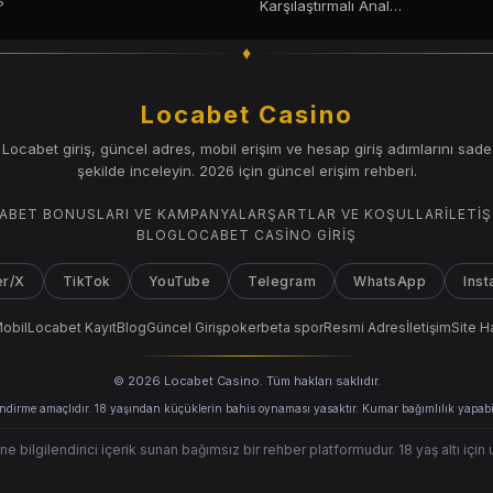
?
Karşılaştırmalı Anal…
♦
Locabet Casino
Locabet giriş, güncel adres, mobil erişim ve hesap giriş adımlarını sade
şekilde inceleyin. 2026 için güncel erişim rehberi.
ABET BONUSLARI VE KAMPANYALAR
ŞARTLAR VE KOŞULLAR
İLETI
BLOG
LOCABET CASINO
GIRIŞ
er/X
TikTok
YouTube
Telegram
WhatsApp
Ins
obil
Locabet Kayıt
Blog
Güncel Giriş
pokerbeta spor
Resmi Adres
İletişim
Site Ha
©
2026
Locabet Casino
. Tüm hakları saklıdır.
lendirme amaçlıdır. 18 yaşından küçüklerin bahis oynaması yasaktır. Kumar bağımlılık yapabi
ne bilgilendirici içerik sunan bağımsız bir rehber platformudur. 18 yaş altı için