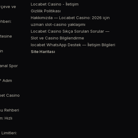
Locabet Casino - İletişim
rçeve ve
Gizlilik Politikası
Hakkımızda — Locabet Casino: 2026 için
hberi:
uzman slot-casino yaklaşımı
Locabet Casino Sıkça Sorulan Sorular —
itesine
Slot ve Casino Bilgilendirme
locabet WhatsApp Destek — İletişim Bilgileri
in
Site Haritası
anal Spor
r? Adım
bet Casino
su Rehberi
: Hızlı
imitleri: