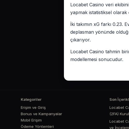
Locabet Casino veri ekibin
yapmak istatistiksel olarak d
İki takımın xG farkı 0.23. 
deplasman yönünde olduğu 
çıkarıyor.
Locabet Casino tahmin biri
modellemesi sonucudur.
Kategoriler
Son İçerik
Erişim ve Giriş
Locabet Ca
Bonus ve Kampanyalar
(2FA) Kuru
Mobil Erişim
Locabet Ca
Ödeme Yöntemleri
ve İncele