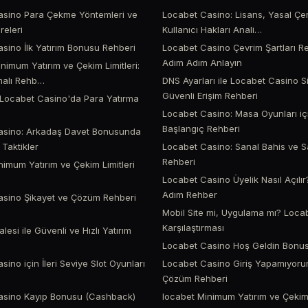
asino Para Çekme Yöntemleri ve
Locabet Casino: Lisans, Yasal Çe
releri
Kullanıcı Hakları Anali…
sino İlk Yatırım Bonusu Rehberi
Locabet Casino Çevrim Şartları Re
Adım Adım Anlayın
nimum Yatırım ve Çekim Limitleri:
rmalı Rehb…
DNS Ayarları ile Locabet Casino S
Güvenli Erişim Rehberi
 Locabet Casino'da Para Yatırma
Locabet Casino: Masa Oyunları iç
Başlangıç Rehberi
asino: Arkadaş Davet Bonusunda
 Taktikler
Locabet Casino: Sanal Bahis ve S
Rehberi
nimum Yatırım ve Çekim Limitleri
Locabet Casino Üyelik Nasıl Açılı
Adım Rehber
asino Şikayet ve Çözüm Rehberi
Mobil Site mi, Uygulama mı? Loca
Karşılaştırması
esi ile Güvenli ve Hızlı Yatırım
Locabet Casino Hoş Geldin Bonu
ino için İleri Seviye Slot Oyunları
Locabet Casino Giriş Yapamıyorum
Çözüm Rehberi
asino Kayıp Bonusu (Cashback)
locabet Minimum Yatırım ve Çekim L