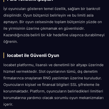
İyi oyuncuları gösteren temel özellik, sağlam bir bankroll
disiplinidir. Oyun bütçenizi belirleyin ve bu limiti asla
aşmayın. Bir oyun celsesinde toplam bütçenizin yüzde on
ile yirmisinin üzerine çıkmamak en güvenlisidir.
Kazandığınızda belirli bir kâr hedefine ulaşınca durabilmeyi
öğrenin.
locabet ile Güvenli Oyun
locabet platformu, lisanslı ve denetimli bir altyapı üzerinde
hizmet vermektedir. Slot oyunlarının tümü, dış denetim
firmalarınca onaylanan RNG yazılımları üzerine kuruludur.
Oyuncuların kişisel ve finansal bilgileri SSL şifreleme ile
korunmaktadır. Platform, oyuncuların belirledikleri limitleri
korumalarına yardımcı olacak sorumlu oyun mekanizmaları
içerir.