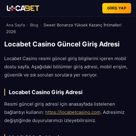
GIRIŞ YAP
Ana Sayfa
›
Blog
›
Sweet Bonanza Yüksek Kazanç İhtimalleri
2026
Locabet Casino Güncel Giriş Adresi
Locabet Casino resmi güncel giriş bilgilerini içeren mobil
dostu sayfa. Aşağıdaki bölümler giriş adresi, mobil erişim,
güvenlik ve sık sorulan sorulara yer veriyor.
Locabet Casino Giriş Adresi
Resmi güncel giriş adresi için anasayfada listelenen
bağlantıyı kullanın:
https://locabetcasino.com
. Adresimiz
değiştiğinde duyurularımızı izleyebilirsiniz.