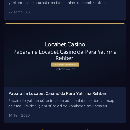
yöntem bazlı karşılaştırma ile ele alan kapsamlı rehber.
22 Tem 2026
Papara ile Locabet Casino'da Para Yatırma Rehberi
Papara ile yatırım sürecini adım adım anlatan rehber: hesap
eşleme, limitler, işlem süreleri ve komisyon açıklamaları.
14 Tem 2026