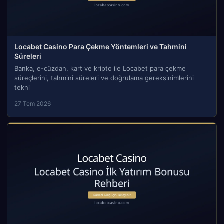
Locabet Casino Para Çekme Yöntemleri ve Tahmini
Süreleri
Banka, e-cüzdan, kart ve kripto ile Locabet para çekme
süreçlerini, tahmini süreleri ve doğrulama gereksinimlerini
tekni
27 Tem 2026