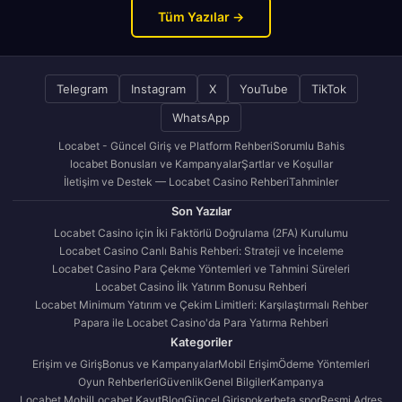
Tüm Yazılar →
Telegram
Instagram
X
YouTube
TikTok
WhatsApp
Locabet - Güncel Giriş ve Platform Rehberi
Sorumlu Bahis
locabet Bonusları ve Kampanyalar
Şartlar ve Koşullar
İletişim ve Destek — Locabet Casino Rehberi
Tahminler
Son Yazılar
Locabet Casino için İki Faktörlü Doğrulama (2FA) Kurulumu
Locabet Casino Canlı Bahis Rehberi: Strateji ve İnceleme
Locabet Casino Para Çekme Yöntemleri ve Tahmini Süreleri
Locabet Casino İlk Yatırım Bonusu Rehberi
Locabet Minimum Yatırım ve Çekim Limitleri: Karşılaştırmalı Rehber
Papara ile Locabet Casino'da Para Yatırma Rehberi
Kategoriler
Erişim ve Giriş
Bonus ve Kampanyalar
Mobil Erişim
Ödeme Yöntemleri
Oyun Rehberleri
Güvenlik
Genel Bilgiler
Kampanya
Locabet Mobil
Locabet Kayıt
Blog
Güncel Giriş
pokerbeta spor
Resmi Adres