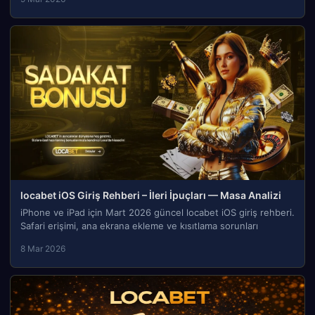
locabet iOS Giriş Rehberi – İleri İpuçları — Masa Analizi
iPhone ve iPad için Mart 2026 güncel locabet iOS giriş rehberi.
Safari erişimi, ana ekrana ekleme ve kısıtlama sorunları
8 Mar 2026