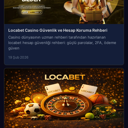
Locabet Casino Güvenlik ve Hesap Koruma Rehberi
Casino dünyasının uzman rehberi tarafından hazırlanan
locabet hesap güvenliği rehberi: güçlü parolalar, 2FA, ödeme
güven
19 Şub 2026