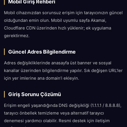
Mobil Giriş Rehberi
Mobil cihazınızdan sorunsuz erişim için tarayıcınızın güncel
olduğundan emin olun. Mobil uyumlu sayfa Akamai,
Cloudflare CDN üzerinden hızlı yüklenir; ek uygulama
gerektirmez.
Güncel Adres Bilgilendirme
Adres değişikliklerinde anasayfa üst banner ve sosyal
kanallar üzerinden bilgilendirme yapılır. Sık değişen URL'ler
için yer imlerine ana domain'i ekleyin.
Giriş Sorunu Çözümü
Erişim engeli yaşandığında DNS değişikliği (1.1.1.1 / 8.8.8.8),
tarayıcı önbellek temizleme veya alternatif tarayıcı
denemesi yardımcı olabilir. Resmi destek için iletişim