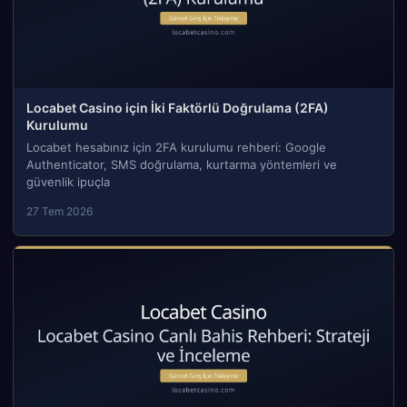
Locabet Casino için İki Faktörlü Doğrulama (2FA)
Kurulumu
Locabet hesabınız için 2FA kurulumu rehberi: Google
Authenticator, SMS doğrulama, kurtarma yöntemleri ve
güvenlik ipuçla
27 Tem 2026