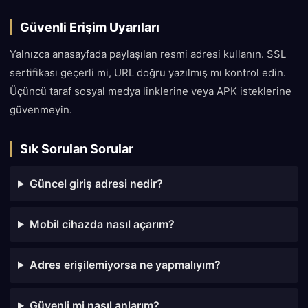
Güvenli Erişim Uyarıları
Yalnızca anasayfada paylaşılan resmi adresi kullanın. SSL
sertifikası geçerli mi, URL doğru yazılmış mı kontrol edin.
Üçüncü taraf sosyal medya linklerine veya APK isteklerine
güvenmeyin.
Sık Sorulan Sorular
Güncel giriş adresi nedir?
Mobil cihazda nasıl açarım?
Adres erişilemiyorsa ne yapmalıyım?
Güvenli mi nasıl anlarım?