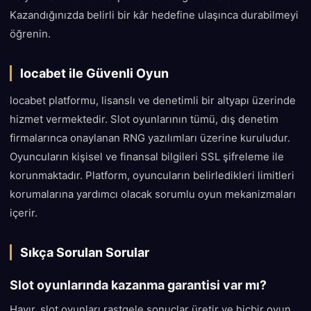
Kazandığınızda belirli bir kâr hedefine ulaşınca durabilmeyi
öğrenin.
locabet ile Güvenli Oyun
locabet platformu, lisanslı ve denetimli bir altyapı üzerinde
hizmet vermektedir. Slot oyunlarının tümü, dış denetim
firmalarınca onaylanan RNG yazılımları üzerine kuruludur.
Oyuncuların kişisel ve finansal bilgileri SSL şifreleme ile
korunmaktadır. Platform, oyuncuların belirledikleri limitleri
korumalarına yardımcı olacak sorumlu oyun mekanizmaları
içerir.
Sıkça Sorulan Sorular
Slot oyunlarında kazanma garantisi var mı?
Hayır, slot oyunları rastgele sonuçlar üretir ve hiçbir oyun