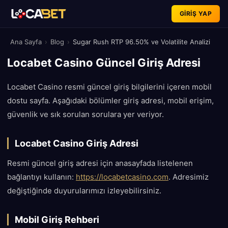
GIRIŞ YAP
Ana Sayfa
›
Blog
›
Sugar Rush RTP 96.50% ve Volatilite Analizi
Locabet Casino Güncel Giriş Adresi
Locabet Casino resmi güncel giriş bilgilerini içeren mobil
dostu sayfa. Aşağıdaki bölümler giriş adresi, mobil erişim,
güvenlik ve sık sorulan sorulara yer veriyor.
Locabet Casino Giriş Adresi
Resmi güncel giriş adresi için anasayfada listelenen
bağlantıyı kullanın:
https://locabetcasino.com
. Adresimiz
değiştiğinde duyurularımızı izleyebilirsiniz.
Mobil Giriş Rehberi