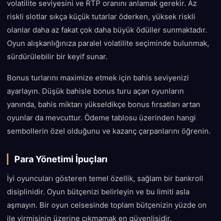
volatilite seviyesini ve RTP oranını anlamak gerekir. Az
riskli slotlar sıkça küçük tutarlar öderken, yüksek riskli
olanlar daha az fakat çok daha büyük ödüller sunmaktadır.
Oyun alışkanlığınıza paralel volatilite seçiminde bulunmak,
sürdürülebilir bir keyif sunar.
Bonus turlarını maximize etmek için bahis seviyenizi
ayarlayın. Düşük bahisle bonus turu açan oyunların
yanında, bahis miktarı yükseldikçe bonus fırsatları artan
oyunlar da mevcuttur. Ödeme tablosu üzerinden hangi
sembollerin özel olduğunu ve kazanç çarpanlarını öğrenin.
Para Yönetimi İpuçları
İyi oyuncuları gösteren temel özellik, sağlam bir bankroll
disiplinidir. Oyun bütçenizi belirleyin ve bu limiti asla
aşmayın. Bir oyun celsesinde toplam bütçenizin yüzde on
ile yirmisinin üzerine çıkmamak en güvenlisidir.