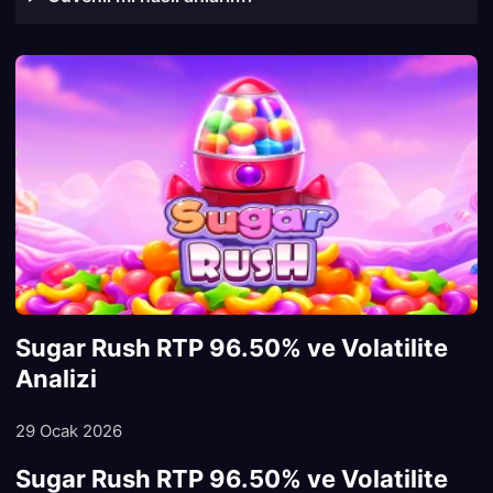
Sugar Rush RTP 96.50% ve Volatilite
Analizi
29 Ocak 2026
Sugar Rush RTP 96.50% ve Volatilite