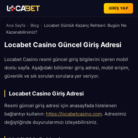
GIRIŞ YAP
Ana Sayfa
›
Blog
›
Locabet Günlük Kazanç Rehberi: Bugün Ne
Kazanabilirsiniz?
Locabet Casino Güncel Giriş Adresi
Locabet Casino resmi güncel giriş bilgilerini içeren mobil
dostu sayfa. Aşağıdaki bölümler giriş adresi, mobil erişim,
güvenlik ve sık sorulan sorulara yer veriyor.
Locabet Casino Giriş Adresi
Resmi güncel giriş adresi için anasayfada listelenen
bağlantıyı kullanın:
https://locabetcasino.com
. Adresimiz
değiştiğinde duyurularımızı izleyebilirsiniz.