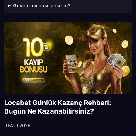
Güvenli mi nasıl anlarım?
Locabet Günlük Kazanç Rehberi:
Bugün Ne Kazanabilirsiniz?
9 Mart 2026