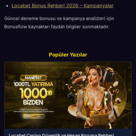
Locabet Bonus Rehberi 2026 – Kampanyalar
Güncel deneme bonusu ve kampanya analizleri için
Bonusflow kaynakları faydalı bilgiler sunmaktadır.
Popüler Yazılar
Locabet Casino Güvenlik ve Hesap Koruma Rehberi