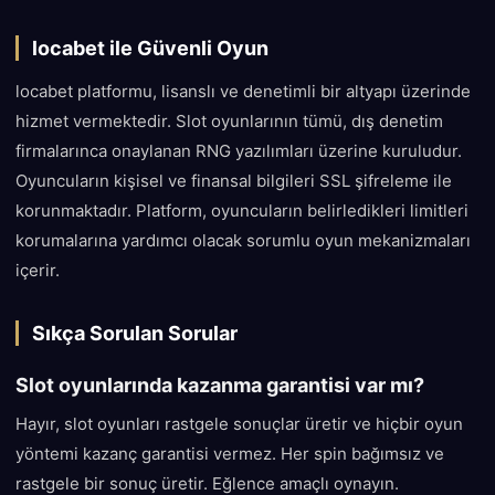
locabet ile Güvenli Oyun
locabet platformu, lisanslı ve denetimli bir altyapı üzerinde
hizmet vermektedir. Slot oyunlarının tümü, dış denetim
firmalarınca onaylanan RNG yazılımları üzerine kuruludur.
Oyuncuların kişisel ve finansal bilgileri SSL şifreleme ile
korunmaktadır. Platform, oyuncuların belirledikleri limitleri
korumalarına yardımcı olacak sorumlu oyun mekanizmaları
içerir.
Sıkça Sorulan Sorular
Slot oyunlarında kazanma garantisi var mı?
Hayır, slot oyunları rastgele sonuçlar üretir ve hiçbir oyun
yöntemi kazanç garantisi vermez. Her spin bağımsız ve
rastgele bir sonuç üretir. Eğlence amaçlı oynayın.