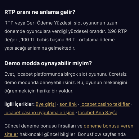
RTP oranı ne anlama gelir?
RTP veya Geri Ödeme Yüzdesi, slot oyununun uzun
dönemde oyunculara verdiği yüzdesel orandır. %96 RTP
değeri, 100 TL bahis başına 96 TL ortalama ödeme
yapılacağı anlamına gelmektedir.
Demo modda oynayabilir miyim?
Evet, locabet platformunda birçok slot oyununu ücretsiz
demo modunda deneyebilirsiniz. Bu, oyunun mekaniğini
öğrenmek için harika bir yoldur.
İlgili İçerikler:
üye girişi
·
son link
·
locabet casino teklifler
·
locabet casino uygulama erişimi
·
locabet Ana Sayfa
Güncel deneme bonusu fırsatları ve
deneme bonusu veren
siteler
hakkındaki güncel bilgileri Bonusflow sayfasında