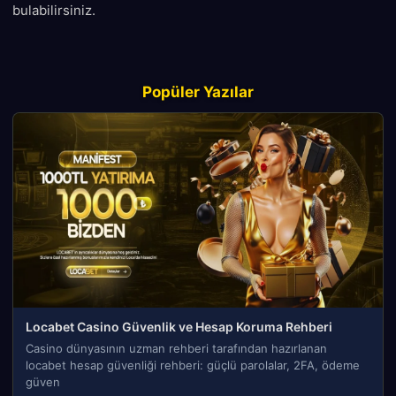
bulabilirsiniz.
Popüler Yazılar
Locabet Casino Güvenlik ve Hesap Koruma Rehberi
Casino dünyasının uzman rehberi tarafından hazırlanan
locabet hesap güvenliği rehberi: güçlü parolalar, 2FA, ödeme
güven