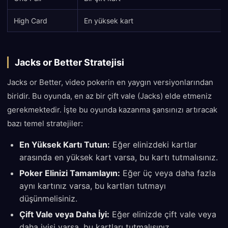
High Card
En yüksek kart
Jacks or Better Stratejisi
Jacks or Better, video pokerin en yaygın versiyonlarından
biridir. Bu oyunda, en az bir çift vale (Jacks) elde etmeniz
gerekmektedir. İşte bu oyunda kazanma şansınızı artıracak
bazı temel stratejiler:
En Yüksek Kartı Tutun:
Eğer elinizdeki kartlar
arasında en yüksek kart varsa, bu kartı tutmalısınız.
Poker Elinizi Tamamlayın:
Eğer üç veya daha fazla
aynı kartınız varsa, bu kartları tutmayı
düşünmelisiniz.
Çift Vale veya Daha İyi:
Eğer elinizde çift vale veya
daha iyisi varsa, bu kartları tutmalısınız.