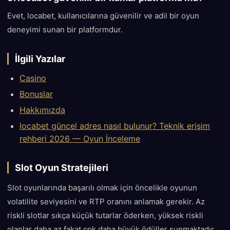
Evet, locabet, kullanıcılarına güvenilir ve adil bir oyun
deneyimi sunan bir platformdur.
İlgili Yazılar
Casino
Bonuslar
Hakkımızda
locabet güncel adres nasıl bulunur? Teknik erişim
rehberi 2026 — Oyun İnceleme
Slot Oyun Stratejileri
Slot oyunlarında başarılı olmak için öncelikle oyunun
volatilite seviyesini ve RTP oranını anlamak gerekir. Az
riskli slotlar sıkça küçük tutarlar öderken, yüksek riskli
olanlar daha az fakat çok daha büyük ödüller sunmaktadır.