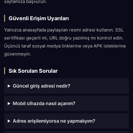
sayfamıza başvurun.
Güvenli Erişim Uyarıları
Yalnızca anasayfada paylaşılan resmi adresi kullanın. SSL
sertifikası geçerli mi, URL doğru yazılmış mı kontrol edin.
Üçüncü taraf sosyal medya linklerine veya APK isteklerine
güvenmeyin.
Sık Sorulan Sorular
Güncel giriş adresi nedir?
Mobil cihazda nasıl açarım?
Adres erişilemiyorsa ne yapmalıyım?