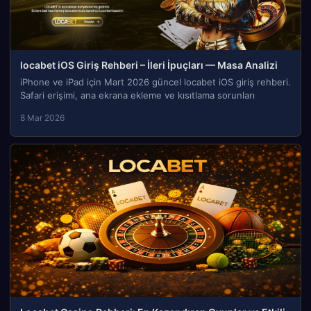
locabet iOS Giriş Rehberi – İleri İpuçları — Masa Analizi
iPhone ve iPad için Mart 2026 güncel locabet iOS giriş rehberi.
Safari erişimi, ana ekrana ekleme ve kısıtlama sorunları
8 Mar 2026