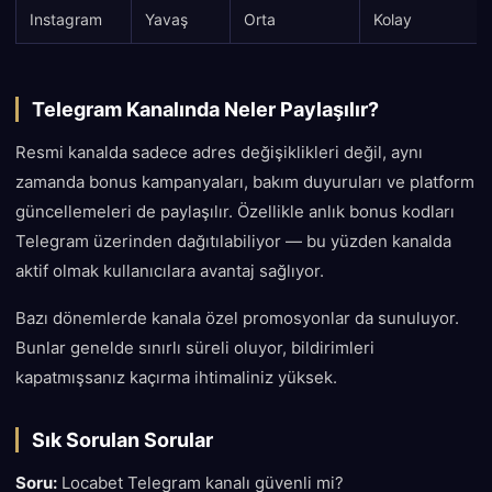
Instagram
Yavaş
Orta
Kolay
Telegram Kanalında Neler Paylaşılır?
Resmi kanalda sadece adres değişiklikleri değil, aynı
zamanda bonus kampanyaları, bakım duyuruları ve platform
güncellemeleri de paylaşılır. Özellikle anlık bonus kodları
Telegram üzerinden dağıtılabiliyor — bu yüzden kanalda
aktif olmak kullanıcılara avantaj sağlıyor.
Bazı dönemlerde kanala özel promosyonlar da sunuluyor.
Bunlar genelde sınırlı süreli oluyor, bildirimleri
kapatmışsanız kaçırma ihtimaliniz yüksek.
Sık Sorulan Sorular
Soru:
Locabet Telegram kanalı güvenli mi?