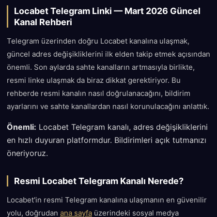
Locabet Telegram Linki — Mart 2026 Güncel
Kanal Rehberi
Telegram üzerinden doğru Locabet kanalına ulaşmak,
güncel adres değişikliklerini ilk elden takip etmek açısından
önemli. Son aylarda sahte kanalların artmasıyla birlikte,
resmi linke ulaşmak da biraz dikkat gerektiriyor. Bu
rehberde resmi kanalın nasıl doğrulanacağını, bildirim
ayarlarını ve sahte kanallardan nasıl korunulacağını anlattık.
Önemli:
Locabet Telegram kanalı, adres değişikliklerini
en hızlı duyuran platformdur. Bildirimleri açık tutmanızı
öneriyoruz.
Resmi Locabet Telegram Kanalı Nerede?
Locabet'in resmi Telegram kanalına ulaşmanın en güvenilir
yolu, doğrudan
ana sayfa
üzerindeki sosyal medya