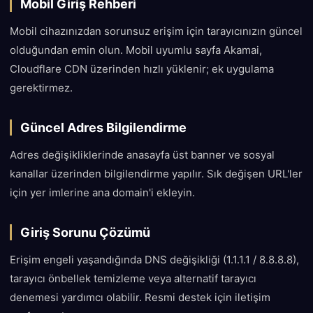
Mobil Giriş Rehberi
Mobil cihazınızdan sorunsuz erişim için tarayıcınızın güncel
olduğundan emin olun. Mobil uyumlu sayfa Akamai,
Cloudflare CDN üzerinden hızlı yüklenir; ek uygulama
gerektirmez.
Güncel Adres Bilgilendirme
Adres değişikliklerinde anasayfa üst banner ve sosyal
kanallar üzerinden bilgilendirme yapılır. Sık değişen URL'ler
için yer imlerine ana domain'i ekleyin.
Giriş Sorunu Çözümü
Erişim engeli yaşandığında DNS değişikliği (1.1.1.1 / 8.8.8.8),
tarayıcı önbellek temizleme veya alternatif tarayıcı
denemesi yardımcı olabilir. Resmi destek için iletişim