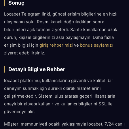
Sonuç
Locabet Telegram linki, güncel erişim bilgilerine en hızlı
ulaşmanın yolu. Resmi kanalı doğruladıktan sonra
bildirimleri açık tutmanız yeterli. Sahte kanallardan uzak
durun, kişisel bilgilerinizi asla paylaşmayın. Daha fazla
erişim bilgisi için
giriş rehberimizi
ve
bonus sayfamızı
ziyaret edebilirsiniz.
Detaylı Bilgi ve Rehber
locabet platformu, kullanıcılarına güvenli ve kaliteli bir
deneyim sunmak için sürekli olarak hizmetlerini
geliştirmektedir. Sistem, uluslararası geçerli lisanslarla
onaylı bir altyapı kullanır ve kullanıcı bilgilerini SSL ile
güvenceye alır.
Müşteri memnuniyeti odaklı yaklaşımıyla locabet, 7/24 canlı