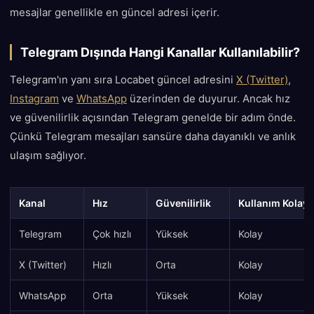
mesajlar genellikle en güncel adresi içerir.
Telegram Dışında Hangi Kanallar Kullanılabilir?
Telegram'ın yanı sıra Locabet güncel adresini
X (Twitter)
,
Instagram
ve
WhatsApp
üzerinden de duyurur. Ancak hız
ve güvenilirlik açısından Telegram genelde bir adım önde.
Çünkü Telegram mesajları sansüre daha dayanıklı ve anlık
ulaşım sağlıyor.
Kanal
Hız
Güvenilirlik
Kullanım Kolaylı
Telegram
Çok hızlı
Yüksek
Kolay
X (Twitter)
Hızlı
Orta
Kolay
WhatsApp
Orta
Yüksek
Kolay