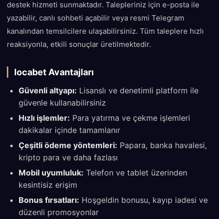
destek hizmeti sunmaktadır. Talepleriniz için e-posta ile
yazabilir, canlı sohbeti açabilir veya resmi Telegram
kanalından temsilcilere ulaşabilirsiniz. Tüm taleplere hızlı
reaksiyonla, etkili sonuçlar üretilmektedir.
locabet Avantajları
Güvenli altyapı:
Lisanslı ve denetimli platform ile
güvenle kullanabilirsiniz
Hızlı işlemler:
Para yatırma ve çekme işlemleri
dakikalar içinde tamamlanır
Çeşitli ödeme yöntemleri:
Papara, banka havalesi,
kripto para ve daha fazlası
Mobil uyumluluk:
Telefon ve tablet üzerinden
kesintisiz erişim
Bonus fırsatları:
Hoşgeldin bonusu, kayıp iadesi ve
düzenli promosyonlar