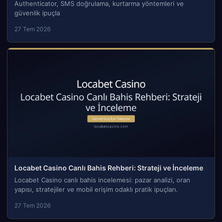
Authenticator, SMS doğrulama, kurtarma yöntemleri ve
güvenlik ipuçla
27 Tem 2026
Locabet Casino Canlı Bahis Rehberi: Strateji ve İnceleme
Locabet Casino canlı bahis incelemesi: pazar analizi, oran
yapısı, stratejiler ve mobil erişim odaklı pratik ipuçları.
27 Tem 2026