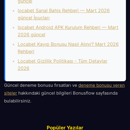
güncel
locabet Sanal Bahis Rehberi — Mart 2026
güncel İpuçları
locabet Android APK Kurulum Rehberi — Mart
2026 güncel
Locabet Kayıp Bonusu Nasıl Alınır? Mart 2026
Rehberi
Locabet Gizlilik Politikası - Tüm Detaylar
2026
Güncel deneme bonusu fırsatları ve
deneme bonusu veren
siteler
hakkındaki güncel bilgileri Bonusflow sayfasında
bulabilirsiniz.
Popüler Yazılar