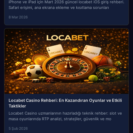
iPhone ve iPad için Mart 2026 güncel locabet iOS giriş rehberi.
Safari erişimi, ana ekrana ekleme ve kısıtlama sorunları
8 Mar 2026
Locabet Casino Rehberi: En Kazandıran Oyunlar ve Etkili
Taktikler
Locabet Casino uzmanlarının hazırladığı teknik rehber: slot ve
masa oyunlarında RTP analizi, stratejiler, güvenlik ve mo
5 Şub 2026