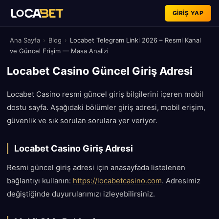
GIRIŞ YAP
Ana Sayfa
›
Blog
›
Locabet Telegram Linki 2026 – Resmi Kanal
ve Güncel Erişim — Masa Analizi
Locabet Casino Güncel Giriş Adresi
Locabet Casino resmi güncel giriş bilgilerini içeren mobil
dostu sayfa. Aşağıdaki bölümler giriş adresi, mobil erişim,
güvenlik ve sık sorulan sorulara yer veriyor.
Locabet Casino Giriş Adresi
Resmi güncel giriş adresi için anasayfada listelenen
bağlantıyı kullanın:
https://locabetcasino.com
. Adresimiz
değiştiğinde duyurularımızı izleyebilirsiniz.