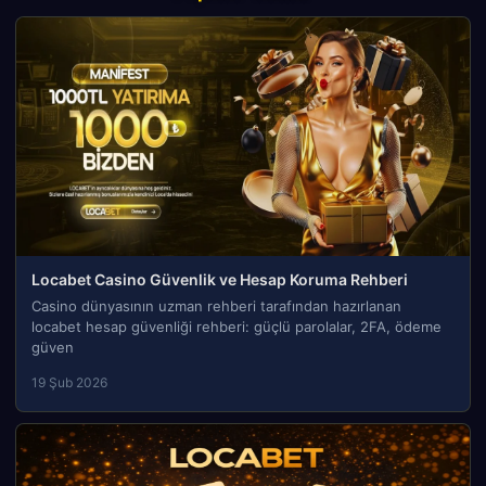
Locabet Casino Güvenlik ve Hesap Koruma Rehberi
Casino dünyasının uzman rehberi tarafından hazırlanan
locabet hesap güvenliği rehberi: güçlü parolalar, 2FA, ödeme
güven
19 Şub 2026