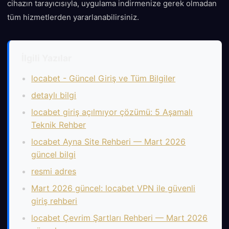
cihazın tarayıcısıyla, uygulama indirmenize gerek olmadan
tüm hizmetlerden yararlanabilirsiniz.
İlgili Yazılar
locabet - Güncel Giriş ve Tüm Bilgiler
detaylı bilgi
locabet giriş açılmıyor çözümü: 5 Aşamalı
Teknik Rehber
locabet Ayna Site Rehberi — Mart 2026
güncel bilgi
resmi adres
Mart 2026 güncel: locabet VPN ile güvenli
giriş rehberi
locabet Çevrim Şartları Rehberi — Mart 2026