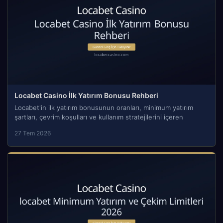
Locabet Casino İlk Yatırım Bonusu Rehberi
Locabet'in ilk yatırım bonusunun oranları, minimum yatırım
şartları, çevrim koşulları ve kullanım stratejilerini içeren
27 Tem 2026