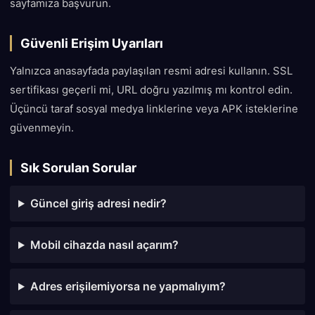
sayfamıza başvurun.
Güvenli Erişim Uyarıları
Yalnızca anasayfada paylaşılan resmi adresi kullanın. SSL
sertifikası geçerli mi, URL doğru yazılmış mı kontrol edin.
Üçüncü taraf sosyal medya linklerine veya APK isteklerine
güvenmeyin.
Sık Sorulan Sorular
Güncel giriş adresi nedir?
Mobil cihazda nasıl açarım?
Adres erişilemiyorsa ne yapmalıyım?