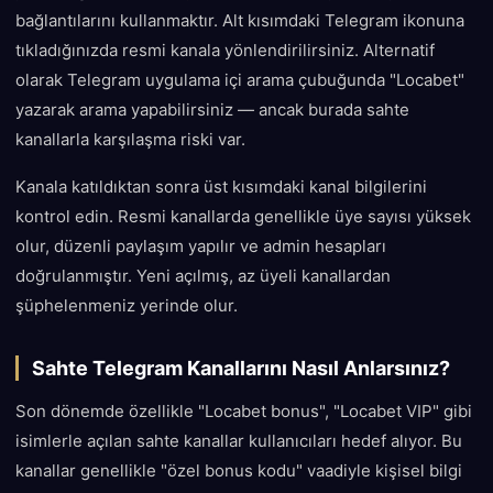
bağlantılarını kullanmaktır. Alt kısımdaki Telegram ikonuna
tıkladığınızda resmi kanala yönlendirilirsiniz. Alternatif
olarak Telegram uygulama içi arama çubuğunda "Locabet"
yazarak arama yapabilirsiniz — ancak burada sahte
kanallarla karşılaşma riski var.
Kanala katıldıktan sonra üst kısımdaki kanal bilgilerini
kontrol edin. Resmi kanallarda genellikle üye sayısı yüksek
olur, düzenli paylaşım yapılır ve admin hesapları
doğrulanmıştır. Yeni açılmış, az üyeli kanallardan
şüphelenmeniz yerinde olur.
Sahte Telegram Kanallarını Nasıl Anlarsınız?
Son dönemde özellikle "Locabet bonus", "Locabet VIP" gibi
isimlerle açılan sahte kanallar kullanıcıları hedef alıyor. Bu
kanallar genellikle "özel bonus kodu" vaadiyle kişisel bilgi