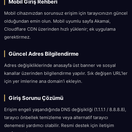
Mobil Giriş Rehberi
Mobil cihazınızdan sorunsuz erişim için tarayıcınızın güncel
olduğundan emin olun. Mobil uyumlu sayfa Akamai,
Cloudflare CDN üzerinden hızlı yüklenir; ek uygulama
gerektirmez.
Güncel Adres Bilgilendirme
Adres değişikliklerinde anasayfa üst banner ve sosyal
kanallar üzerinden bilgilendirme yapılır. Sık değişen URL'ler
için yer imlerine ana domain'i ekleyin.
Giriş Sorunu Çözümü
Erişim engeli yaşandığında DNS değişikliği (1.1.1.1 / 8.8.8.8),
tarayıcı önbellek temizleme veya alternatif tarayıcı
denemesi yardımcı olabilir. Resmi destek için iletişim