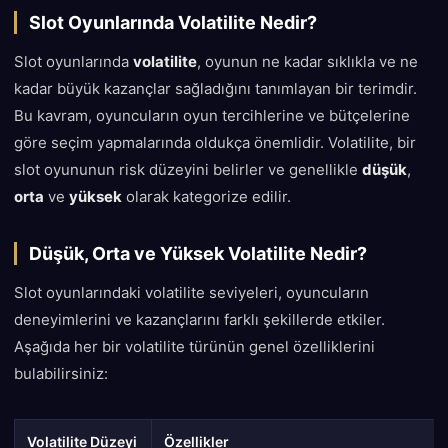
Slot Oyunlarında Volatilite Nedir?
Slot oyunlarında
volatilite
, oyunun ne kadar sıklıkla ve ne
kadar büyük kazançlar sağladığını tanımlayan bir terimdir.
Bu kavram, oyuncuların oyun tercihlerine ve bütçelerine
göre seçim yapmalarında oldukça önemlidir. Volatilite, bir
slot oyununun risk düzeyini belirler ve genellikle
düşük
,
orta
ve
yüksek
olarak kategorize edilir.
Düşük, Orta ve Yüksek Volatilite Nedir?
Slot oyunlarındaki volatilite seviyeleri, oyuncuların
deneyimlerini ve kazançlarını farklı şekillerde etkiler.
Aşağıda her bir volatilite türünün genel özelliklerini
bulabilirsiniz:
Volatilite Düzeyi
Özellikler