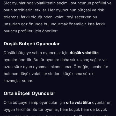
Slot oyunlarında volatilitenin seçimi, oyuncunun profilini ve
oyun tercihlerini etkiler. Her oyuncunun bütçesi ve risk
toleransı farklı olduğundan, volatiliteyi seçerken bu
unsurları göz önünde bulundurmak önemlidir. İşte farklı
oyuncu profilleri için öneriler:
Düşük Bütçeli Oyuncular
Düşük bütçeye sahip oyuncular için
düşük volatilite
oyunlar önerilir. Bu tür oyunlar daha sık kazanç sağlar ve
uzun süre oyun oynama imkanı sunar. Örneğin, locabet'te
bulunan düşük volatilite slotları, küçük ama sürekli
kazançlar sunar.
Orta Bütçeli Oyuncular
Orta bütçeye sahip oyuncular için
orta volatilite
oyunlar en
uygun tercihtir. Bu tür oyunlar, hem küçük hem de büyük