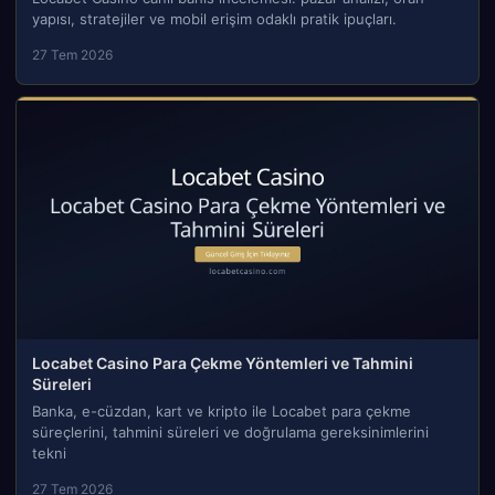
yapısı, stratejiler ve mobil erişim odaklı pratik ipuçları.
27 Tem 2026
Locabet Casino Para Çekme Yöntemleri ve Tahmini
Süreleri
Banka, e-cüzdan, kart ve kripto ile Locabet para çekme
süreçlerini, tahmini süreleri ve doğrulama gereksinimlerini
tekni
27 Tem 2026