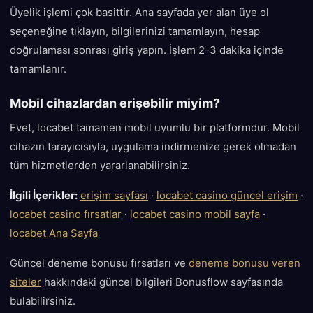
Üyelik işlemi çok basittir. Ana sayfada yer alan üye ol
seçeneğine tıklayın, bilgilerinizi tamamlayın, hesap
doğrulaması sonrası giriş yapın. İşlem 2-3 dakika içinde
tamamlanır.
Mobil cihazlardan erişebilir miyim?
Evet, locabet tamamen mobil uyumlu bir platformdur. Mobil
cihazın tarayıcısıyla, uygulama indirmenize gerek olmadan
tüm hizmetlerden yararlanabilirsiniz.
İlgili İçerikler:
erişim sayfası
·
locabet casino güncel erişim
·
locabet casino fırsatlar
·
locabet casino mobil sayfa
·
locabet Ana Sayfa
Güncel deneme bonusu fırsatları ve
deneme bonusu veren
siteler
hakkındaki güncel bilgileri Bonusflow sayfasında
bulabilirsiniz.