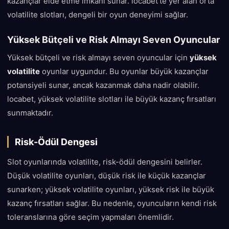
kazançlar elde etme imkanı sunar. locabet'te yer alan orta
volatilite slotları, dengeli bir oyun deneyimi sağlar.
Yüksek Bütçeli ve Risk Almayı Seven Oyuncular
Yüksek bütçeli ve risk almayı seven oyuncular için
yüksek
volatilite
oyunlar uygundur. Bu oyunlar büyük kazançlar
potansiyeli sunar, ancak kazanmak daha nadir olabilir.
locabet, yüksek volatilite slotları ile büyük kazanç fırsatları
sunmaktadır.
Risk-Ödül Dengesi
Slot oyunlarında volatilite, risk-ödül dengesini belirler.
Düşük volatilite oyunları, düşük risk ile küçük kazançlar
sunarken; yüksek volatilite oyunları, yüksek risk ile büyük
kazanç fırsatları sağlar. Bu nedenle, oyuncuların kendi risk
toleranslarına göre seçim yapmaları önemlidir.