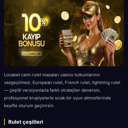
Locabet canlı rulet masaları casino tutkunlarının
vazgeçilmezi. European rulet, French rulet, lightning rulet
— çeşitli versiyonlarla farklı stratejiler denersin,
profesyonel krupiyelerle sıcak bir oyun atmosferinde
keyifle oturum geçirirsin.
Rulet çeşitleri