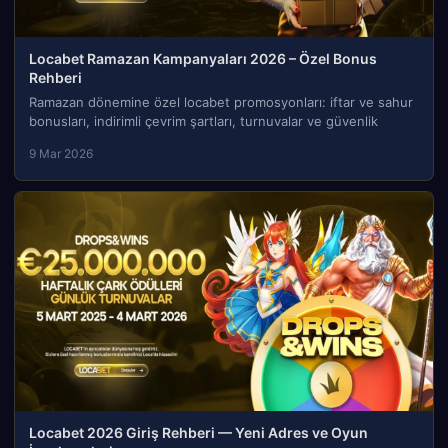
Locabet Ramazan Kampanyaları 2026 – Özel Bonus
Rehberi
Ramazan dönemine özel locabet promosyonları: iftar ve sahur
bonusları, indirimli çevrim şartları, turnuvalar ve güvenlik
9 Mar 2026
Locabet 2026 Giriş Rehberi — Yeni Adres ve Oyun