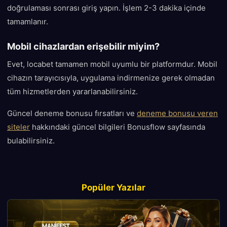
doğrulaması sonrası giriş yapın. İşlem 2-3 dakika içinde
tamamlanır.
Mobil cihazlardan erişebilir miyim?
Evet, locabet tamamen mobil uyumlu bir platformdur. Mobil
cihazın tarayıcısıyla, uygulama indirmenize gerek olmadan
tüm hizmetlerden yararlanabilirsiniz.
Güncel deneme bonusu fırsatları ve
deneme bonusu veren
siteler
hakkındaki güncel bilgileri Bonusflow sayfasında
bulabilirsiniz.
Popüler Yazılar