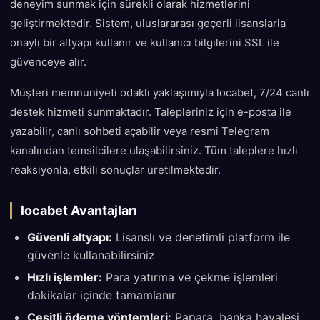
deneyim sunmak için sürekli olarak hizmetlerini
geliştirmektedir. Sistem, uluslararası geçerli lisanslarla
onaylı bir altyapı kullanır ve kullanıcı bilgilerini SSL ile
güvenceye alır.
Müşteri memnuniyeti odaklı yaklaşımıyla locabet, 7/24 canlı
destek hizmeti sunmaktadır. Talepleriniz için e-posta ile
yazabilir, canlı sohbeti açabilir veya resmi Telegram
kanalından temsilcilere ulaşabilirsiniz. Tüm taleplere hızlı
reaksiyonla, etkili sonuçlar üretilmektedir.
locabet Avantajları
Güvenli altyapı:
Lisanslı ve denetimli platform ile
güvenle kullanabilirsiniz
Hızlı işlemler:
Para yatırma ve çekme işlemleri
dakikalar içinde tamamlanır
Çeşitli ödeme yöntemleri:
Papara, banka havalesi,