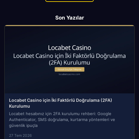
Son Yazılar
Locabet Casino için İki Faktörlü Doğrulama (2FA)
Kurulumu
Locabet hesabınız için 2FA kurulumu rehberi: Google
Authenticator, SMS doğrulama, kurtarma yöntemleri ve
güvenlik ipuçla
27 Tem 2026