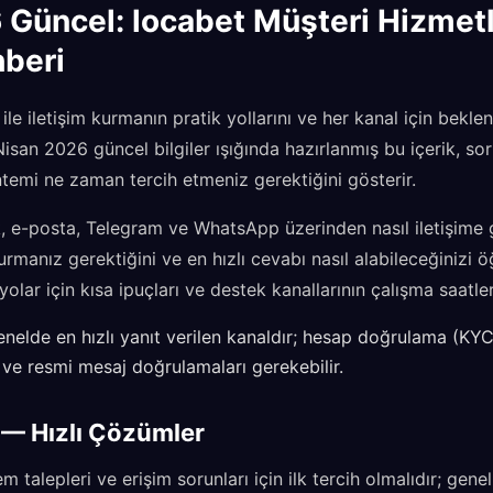
 Güncel: locabet Müşteri Hizmetl
hberi
le iletişim kurmanın pratik yollarını ve her kanal için beklen
Nisan 2026 güncel bilgiler ışığında hazırlanmış bu içerik, s
temi ne zaman tercih etmeniz gerektiğini gösterir.
, e-posta, Telegram ve WhatsApp üzerinden nasıl iletişime 
durmanız gerektiğini ve en hızlı cevabı nasıl alabileceğinizi 
yolar için kısa ipuçları ve destek kanallarının çalışma saatler
nelde en hızlı yanıt verilen kanaldır; hesap doğrulama (K
 ve resmi mesaj doğrulamaları gerekebilir.
 — Hızlı Çözümler
em talepleri ve erişim sorunları için ilk tercih olmalıdır; gene