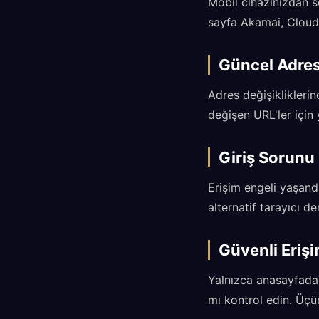
Mobil cihazınızdan s
sayfa Akamai, Cloudf
Güncel Adres
Adres değişikliklerin
değişen URL'ler için 
Giriş Sorun
Erişim engeli yaşandı
alternatif tarayıcı d
Güvenli Erişi
Yalnızca anasayfada 
mı kontrol edin. Üçü