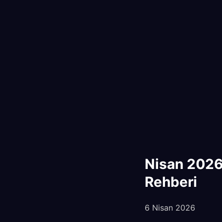
Nisan 2026:
Rehberi
6 Nisan 2026