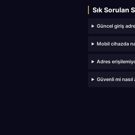
Sık Sorulan S
Güncel giriş adre
Mobil cihazda na
Adres erişilemi
Güvenli mi nasıl