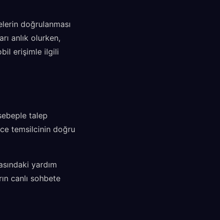
gelerin doğrulanması
rı anlık olurken,
l erişimle ilgili
sebeple talep
ece temsilcinin doğru
yfasındaki yardım
rın canlı sohbete