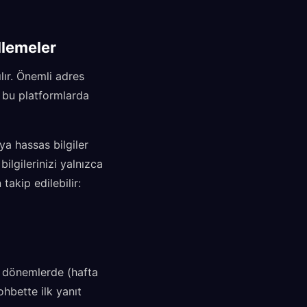
llemeler
lır. Önemli adres
e bu platformlarda
ya hassas bilgiler
ilgilerinizi yalnızca
takip edilebilir:
 dönemlerde (hafta
hbette ilk yanıt