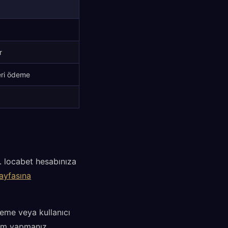
r
eri ödeme
. locabet hesabınıza
sayfasına
deme veya kullanıcı
lem yapmanız