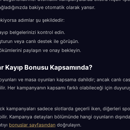
ağladığınızda bakiye otomatik olarak yansır.
iyorsa adımlar şu şekildedir:
yıp belgelerinizi kontrol edin.
şturun veya canlı destek ile görüşün.
kümlerini paylaşın ve onay bekleyin.
ar Kayıp Bonusu Kapsamında?
yunları ve masa oyunları kapsama dahildir; ancak canlı cas
bilir. Her kampanyanın kapsamı farklı olabileceği için duyu
k kampanyaları sadece slotlarda geçerli iken, diğerleri spor
ilir. Kampanya detayları bölümünde hangi oyunların dışında 
ntıyı
bonuslar sayfasından
doğrulayın.