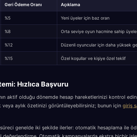
Geri Ödeme Oranı
Açıklama
%5
Yeni üyeler için baz oran
%8
Orta seviye oyun hacmine sahip üyele
%12
Düzenli oyuncular için daha yüksek g
%15
Özel koşullar ve kişiye özel teklif
emi: Hızlıca Başvuru
n aktif olduğu dönemde hesap hareketlerinizi kontrol edin
k veya aylık özetinizi görüntüleyebilirsiniz; bunun için
giriş 
üreci genelde iki şekilde ilerler: otomatik hesaplama ile ö
el değerlendirme. Otomatik kampanyalarda ekstra hiçbir iş