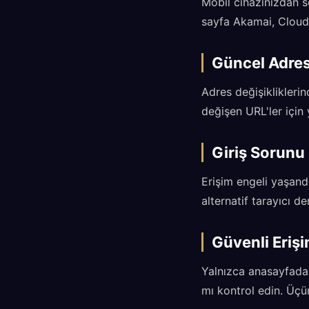
Mobil cihazınızdan s
sayfa Akamai, Cloudf
Güncel Adres
Adres değişikliklerin
değişen URL'ler için 
Giriş Sorun
Erişim engeli yaşandı
alternatif tarayıcı d
Güvenli Erişi
Yalnızca anasayfada 
mı kontrol edin. Üçü