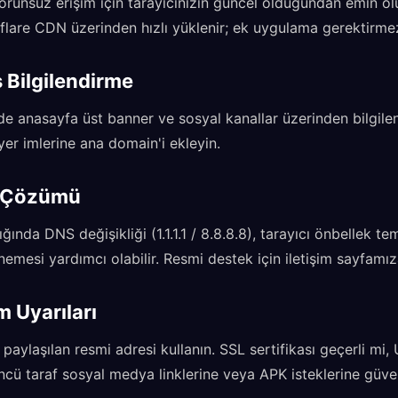
orunsuz erişim için tarayıcınızın güncel olduğundan emin o
lare CDN üzerinden hızlı yüklenir; ek uygulama gerektirme
 Bilgilendirme
de anasayfa üst banner ve sosyal kanallar üzerinden bilgilen
yer imlerine ana domain'i ekleyin.
u Çözümü
ğında DNS değişikliği (1.1.1.1 / 8.8.8.8), tarayıcı önbellek t
enemesi yardımcı olabilir. Resmi destek için iletişim sayfamı
m Uyarıları
paylaşılan resmi adresi kullanın. SSL sertifikası geçerli mi
ncü taraf sosyal medya linklerine veya APK isteklerine güv