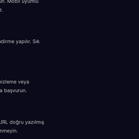
lun. Mobil uyumlu
z.
dirme yapılır. Sık
emizleme veya
za başvurun.
, URL doğru yazılmış
enmeyin.