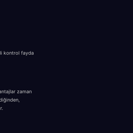
nli kontrol fayda
vantajlar zaman
diğinden,
r.