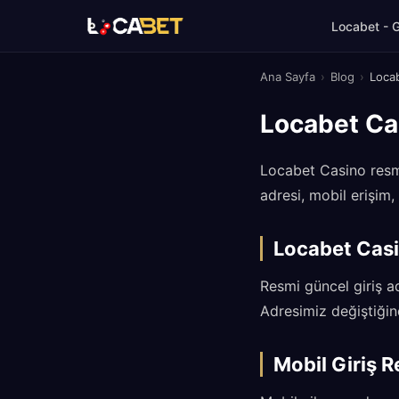
Locabet - G
Ana Sayfa
›
Blog
›
Loca
Locabet Ca
Locabet Casino resmi 
adresi, mobil erişim,
Locabet Casi
Resmi güncel giriş ad
Adresimiz değiştiğind
Mobil Giriş R