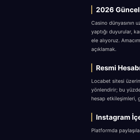
2026 Güncell
Casino dünyasının uz
yaptığı duyurular, ka
ele alıyoruz. Amacım
açıklamak.
Resmi Hesab
Locabet sitesi üzeri
yönlendirir; bu yüz
hesap etkileşimleri, 
Instagram İçe
Platformda paylaşılan