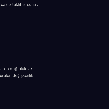
azip teklifler sunar.
nularda doğruluk ve
üreleri değişkenlik