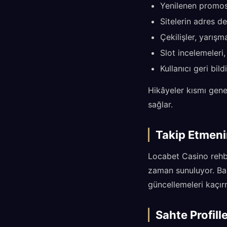
Yenilenen promos
Sitelerin adres deği
Çekilişler, yarışma
Slot incelemeleri,
Kullanıcı geri bil
Hikâyeler kısmı genell
sağlar.
Takip Etmenin
Locabet Casino rehbe
zaman sunuluyor. Bazı
güncellemeleri kaçır
Sahte Profil