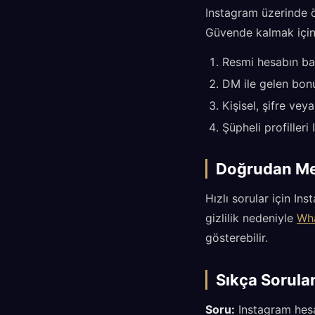
Instagram üzerinde ö
Güvende kalmak için 
Resmi hesabın bağ
DM ile gelen bonu
Kişisel, şifre vey
Şüpheli profilleri 
Doğrudan Mes
Hızlı sorular için In
gizlilik nedeniyle
Wha
gösterebilir.
Sıkça Sorula
Soru:
Instagram hesa