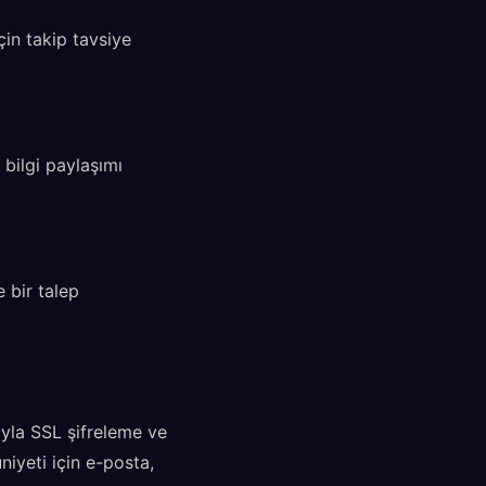
in takip tavsiye
 bilgi paylaşımı
 bir talep
ıyla SSL şifreleme ve
niyeti için e-posta,