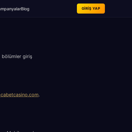
Kampanyalar
Blog
GIRIŞ YAP
 bölümler giriş
locabetcasino.com
.