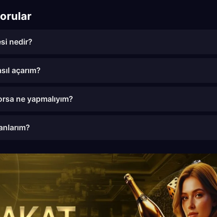
orular
si nedir?
sıl açarım?
yorsa ne yapmalıyım?
 anlarım?