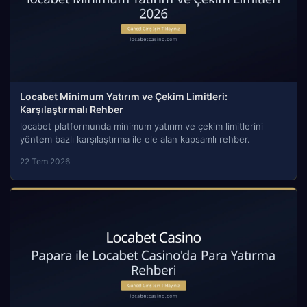
Locabet Minimum Yatırım ve Çekim Limitleri:
Karşılaştırmalı Rehber
locabet platformunda minimum yatırım ve çekim limitlerini
yöntem bazlı karşılaştırma ile ele alan kapsamlı rehber.
22 Tem 2026