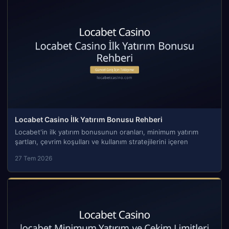
Locabet Casino İlk Yatırım Bonusu Rehberi
Locabet'in ilk yatırım bonusunun oranları, minimum yatırım
şartları, çevrim koşulları ve kullanım stratejilerini içeren
27 Tem 2026