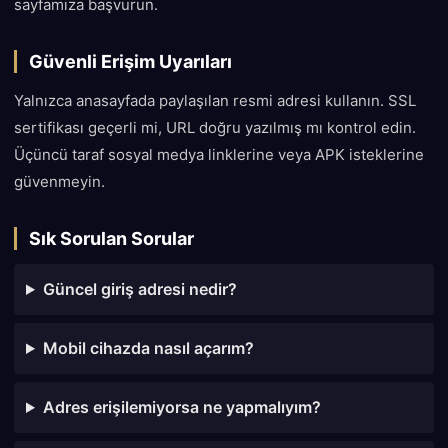
sayfamıza başvurun.
Güvenli Erişim Uyarıları
Yalnızca anasayfada paylaşılan resmi adresi kullanın. SSL
sertifikası geçerli mi, URL doğru yazılmış mı kontrol edin.
Üçüncü taraf sosyal medya linklerine veya APK isteklerine
güvenmeyin.
Sık Sorulan Sorular
Güncel giriş adresi nedir?
Mobil cihazda nasıl açarım?
Adres erişilemiyorsa ne yapmalıyım?