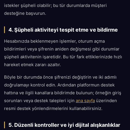
istekler şüpheli olabilir; bu tür durumlarda müşteri
desteğine başvurun.
4. Şüpheli aktiviteyi tespit etme ve bildirme
Hesabınızda beklenmeyen işlemler, oturum açma
bildirimleri veya şifrenin aniden değişmesi gibi durumlar
şüpheli aktivitenin işaretidir. Bu tür fark ettiklerinizde hızlı
hareket etmek zararı azaltır.
Böyle bir durumda önce şifrenizi değiştirin ve iki adımlı
doğrulamayı kontrol edin. Ardından platformun destek
hattına ve ilgili kanallara bildirimde bulunun; örneğin giriş
sorunları veya destek talepleri için
ana sayfa
üzerinden
resmi destek yönlendirmelerini kullanabilirsiniz.
5. Düzenli kontroller ve iyi dijital alışkanlıklar