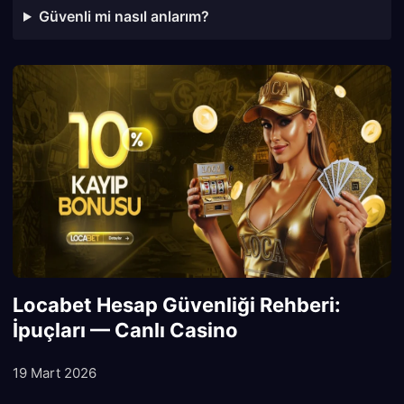
Güvenli mi nasıl anlarım?
Locabet Hesap Güvenliği Rehberi:
İpuçları — Canlı Casino
19 Mart 2026