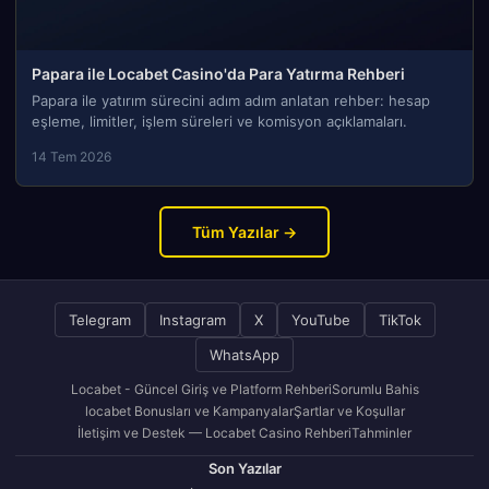
Papara ile Locabet Casino'da Para Yatırma Rehberi
Papara ile yatırım sürecini adım adım anlatan rehber: hesap
eşleme, limitler, işlem süreleri ve komisyon açıklamaları.
14 Tem 2026
Tüm Yazılar →
Telegram
Instagram
X
YouTube
TikTok
WhatsApp
Locabet - Güncel Giriş ve Platform Rehberi
Sorumlu Bahis
locabet Bonusları ve Kampanyalar
Şartlar ve Koşullar
İletişim ve Destek — Locabet Casino Rehberi
Tahminler
Son Yazılar