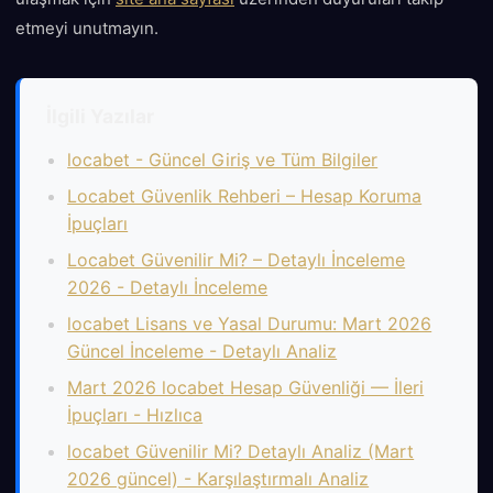
etmeyi unutmayın.
İlgili Yazılar
locabet - Güncel Giriş ve Tüm Bilgiler
Locabet Güvenlik Rehberi – Hesap Koruma
İpuçları
Locabet Güvenilir Mi? – Detaylı İnceleme
2026 - Detaylı İnceleme
locabet Lisans ve Yasal Durumu: Mart 2026
Güncel İnceleme - Detaylı Analiz
Mart 2026 locabet Hesap Güvenliği — İleri
İpuçları - Hızlıca
locabet Güvenilir Mi? Detaylı Analiz (Mart
2026 güncel) - Karşılaştırmalı Analiz