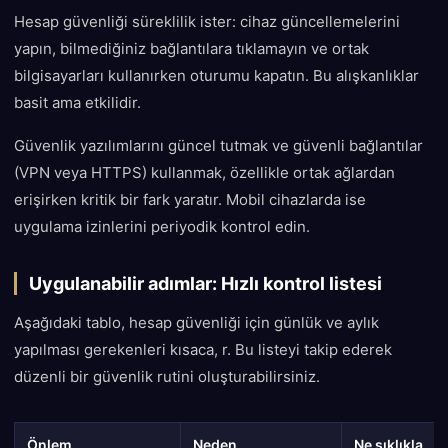
Hesap güvenliği süreklilik ister: cihaz güncellemelerini
yapın, bilmediğiniz bağlantılara tıklamayın ve ortak
bilgisayarları kullanırken oturumu kapatın. Bu alışkanlıklar
basit ama etkilidir.
Güvenlik yazılımlarını güncel tutmak ve güvenli bağlantılar
(VPN veya HTTPS) kullanmak, özellikle ortak ağlardan
erişirken kritik bir fark yaratır. Mobil cihazlarda ise
uygulama izinlerini periyodik kontrol edin.
Uygulanabilir adımlar: Hızlı kontrol listesi
Aşağıdaki tablo, hesap güvenliği için günlük ve aylık
yapılması gerekenleri kısaca, r. Bu listeyi takip ederek
düzenli bir güvenlik rutini oluşturabilirsiniz.
Önlem
Neden
Ne sıklıkla