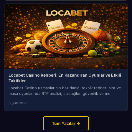
Locabet Casino Rehberi: En Kazandıran Oyunlar ve Etkili
Taktikler
Locabet Casino uzmanlarının hazırladığı teknik rehber: slot ve
masa oyunlarında RTP analizi, stratejiler, güvenlik ve mo
5 Şub 2026
Tüm Yazılar →