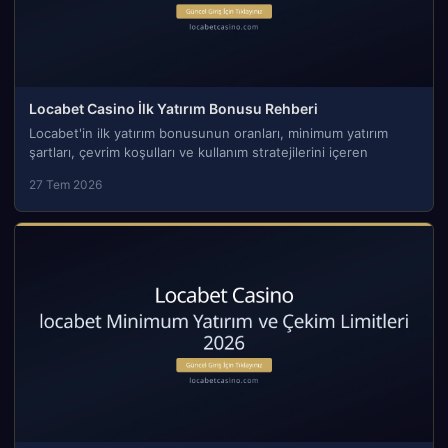
Locabet Casino İlk Yatırım Bonusu Rehberi
Locabet'in ilk yatırım bonusunun oranları, minimum yatırım
şartları, çevrim koşulları ve kullanım stratejilerini içeren
27 Tem 2026