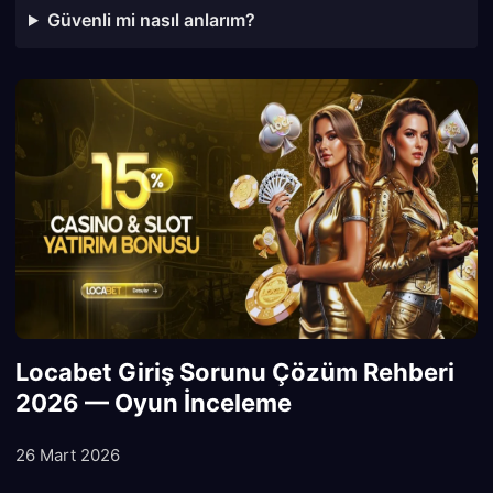
Güvenli mi nasıl anlarım?
Locabet Giriş Sorunu Çözüm Rehberi
2026 — Oyun İnceleme
26 Mart 2026