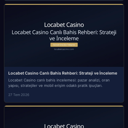
Locabet Casino Canlı Bahis Rehberi: Strateji ve İnceleme
Locabet Casino canlı bahis incelemesi: pazar analizi, oran
yapısı, stratejiler ve mobil erişim odaklı pratik ipuçları.
27 Tem 2026