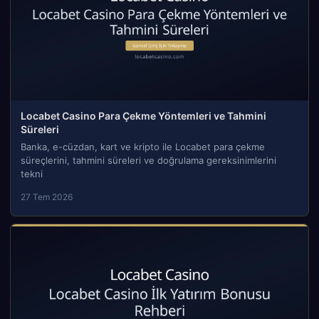
Locabet Casino Para Çekme Yöntemleri ve Tahmini
Süreleri
Banka, e-cüzdan, kart ve kripto ile Locabet para çekme
süreçlerini, tahmini süreleri ve doğrulama gereksinimlerini
tekni
27 Tem 2026