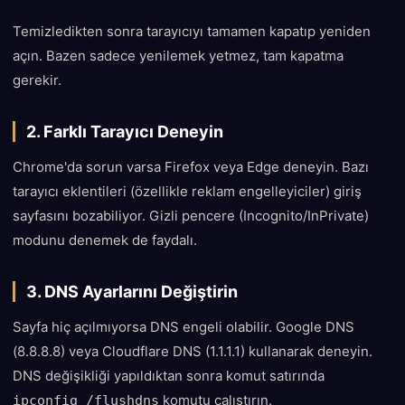
Temizledikten sonra tarayıcıyı tamamen kapatıp yeniden
açın. Bazen sadece yenilemek yetmez, tam kapatma
gerekir.
2. Farklı Tarayıcı Deneyin
Chrome'da sorun varsa Firefox veya Edge deneyin. Bazı
tarayıcı eklentileri (özellikle reklam engelleyiciler) giriş
sayfasını bozabiliyor. Gizli pencere (Incognito/InPrivate)
modunu denemek de faydalı.
3. DNS Ayarlarını Değiştirin
Sayfa hiç açılmıyorsa DNS engeli olabilir. Google DNS
(8.8.8.8) veya Cloudflare DNS (1.1.1.1) kullanarak deneyin.
DNS değişikliği yapıldıktan sonra komut satırında
komutu çalıştırın.
ipconfig /flushdns