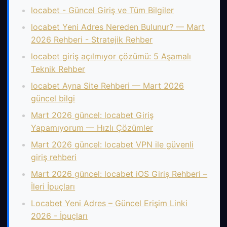
locabet - Güncel Giriş ve Tüm Bilgiler
locabet Yeni Adres Nereden Bulunur? — Mart
2026 Rehberi - Stratejik Rehber
locabet giriş açılmıyor çözümü: 5 Aşamalı
Teknik Rehber
locabet Ayna Site Rehberi — Mart 2026
güncel bilgi
Mart 2026 güncel: locabet Giriş
Yapamıyorum — Hızlı Çözümler
Mart 2026 güncel: locabet VPN ile güvenli
giriş rehberi
Mart 2026 güncel: locabet iOS Giriş Rehberi –
İleri İpuçları
Locabet Yeni Adres – Güncel Erişim Linki
2026 - İpuçları