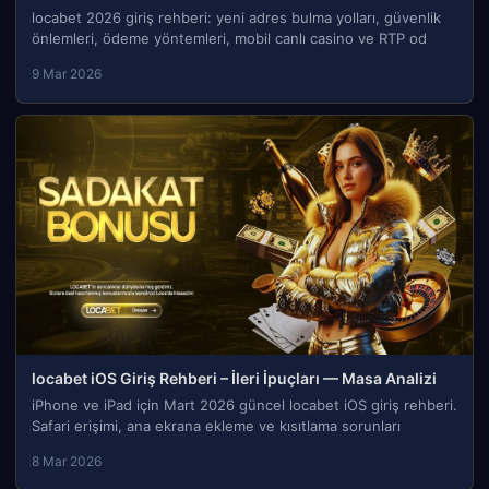
locabet 2026 giriş rehberi: yeni adres bulma yolları, güvenlik
önlemleri, ödeme yöntemleri, mobil canlı casino ve RTP od
9 Mar 2026
locabet iOS Giriş Rehberi – İleri İpuçları — Masa Analizi
iPhone ve iPad için Mart 2026 güncel locabet iOS giriş rehberi.
Safari erişimi, ana ekrana ekleme ve kısıtlama sorunları
8 Mar 2026