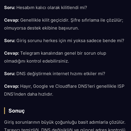
Soru:
Hesabım kalıcı olarak kilitlendi mi?
Cevap:
Genellikle kilit geçicidir. Şifre sıfırlama ile çözülür;
olmuyorsa destek ekibine başvurun.
Soru:
Giriş sorunu herkes için mi yoksa sadece bende mi?
Cevap:
Telegram kanalından genel bir sorun olup
olmadığını kontrol edebilirsiniz.
Soru:
DNS değiştirmek internet hızımı etkiler mi?
Cevap:
Hayır, Google ve Cloudflare DNS'leri genellikle ISP
DNS'inden daha hızlıdır.
Sonuç
Giriş sorunlarının büyük çoğunluğu basit adımlarla çözülür.
Tarayıcı temizliği, DNS değişikliği ve güncel adres kontrolü