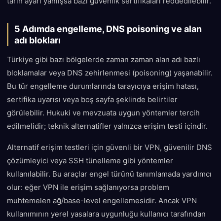
tarih ayarı yanlışsa bazı güvenlik sertifikaları reddedilebilir.
5 Adımda engelleme, DNS poisoning ve alan
adı blokları
Türkiye gibi bazı bölgelerde zaman zaman alan adı bazlı
bloklamalar veya DNS zehirlenmesi (poisoning) yaşanabilir.
Bu tür engelleme durumlarında tarayıcıya erişim hatası,
sertifika uyarısı veya boş sayfa şeklinde belirtiler
görülebilir. Hukuki ve mevzuata uygun yöntemler tercih
edilmelidir; teknik alternatifler yalnızca erişim testi içindir.
Alternatif erişim testleri için güvenli bir VPN, güvenilir DNS
çözümleyici veya SSH tünelleme gibi yöntemler
kullanılabilir. Bu araçlar engel türünü tanımlamada yardımcı
olur: eğer VPN ile erişim sağlanıyorsa problem
muhtemelen ağ/base-level engellemesidir. Ancak VPN
kullanımının yerel yasalara uygunluğu kullanıcı tarafından