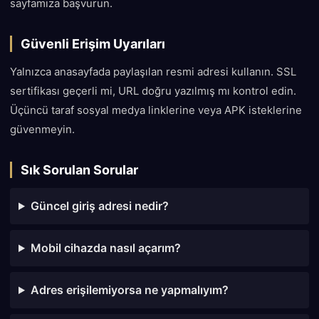
sayfamıza başvurun.
Güvenli Erişim Uyarıları
Yalnızca anasayfada paylaşılan resmi adresi kullanın. SSL
sertifikası geçerli mi, URL doğru yazılmış mı kontrol edin.
Üçüncü taraf sosyal medya linklerine veya APK isteklerine
güvenmeyin.
Sık Sorulan Sorular
Güncel giriş adresi nedir?
Mobil cihazda nasıl açarım?
Adres erişilemiyorsa ne yapmalıyım?