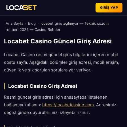
GIRIŞ YAP
Ana Sayfa
›
Blog
›
locabet giriş açılmıyor — Teknik çözüm
rehberi 2026 — Casino Rehberi
Locabet Casino Güncel Giriş Adresi
Locabet Casino resmi güncel giriş bilgilerini içeren mobil
dostu sayfa. Aşağıdaki bölümler giriş adresi, mobil erişim,
güvenlik ve sık sorulan sorulara yer veriyor.
Locabet Casino Giriş Adresi
Resmi güncel giriş adresi için anasayfada listelenen
bağlantıyı kullanın:
https://locabetcasino.com
. Adresimiz
değiştiğinde duyurularımızı izleyebilirsiniz.