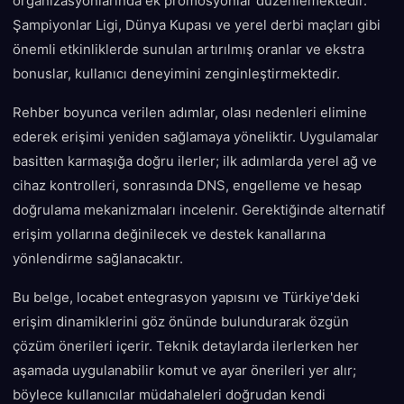
organizasyonlarında ek promosyonlar düzenlemektedir.
Şampiyonlar Ligi, Dünya Kupası ve yerel derbi maçları gibi
önemli etkinliklerde sunulan artırılmış oranlar ve ekstra
bonuslar, kullanıcı deneyimini zenginleştirmektedir.
Rehber boyunca verilen adımlar, olası nedenleri elimine
ederek erişimi yeniden sağlamaya yöneliktir. Uygulamalar
basitten karmaşığa doğru ilerler; ilk adımlarda yerel ağ ve
cihaz kontrolleri, sonrasında DNS, engelleme ve hesap
doğrulama mekanizmaları incelenir. Gerektiğinde alternatif
erişim yollarına değinilecek ve destek kanallarına
yönlendirme sağlanacaktır.
Bu belge, locabet entegrasyon yapısını ve Türkiye'deki
erişim dinamiklerini göz önünde bulundurarak özgün
çözüm önerileri içerir. Teknik detaylarda ilerlerken her
aşamada uygulanabilir komut ve ayar önerileri yer alır;
böylece kullanıcılar müdahaleleri doğrudan kendi