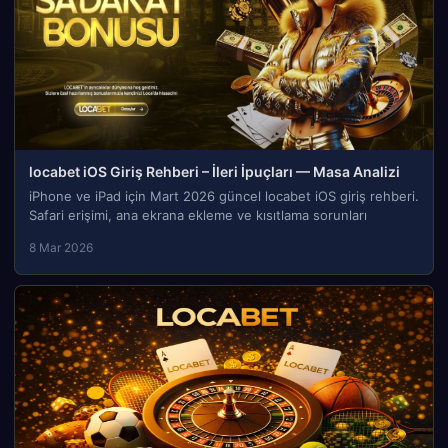
locabet iOS Giriş Rehberi – İleri İpuçları — Masa Analizi
iPhone ve iPad için Mart 2026 güncel locabet iOS giriş rehberi.
Safari erişimi, ana ekrana ekleme ve kısıtlama sorunları
8 Mar 2026