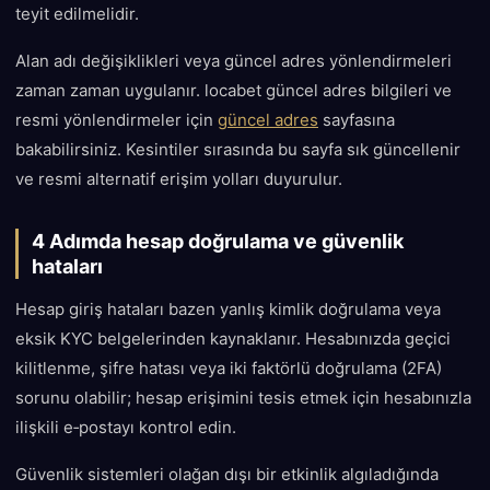
teyit edilmelidir.
Alan adı değişiklikleri veya güncel adres yönlendirmeleri
zaman zaman uygulanır. locabet güncel adres bilgileri ve
resmi yönlendirmeler için
güncel adres
sayfasına
bakabilirsiniz. Kesintiler sırasında bu sayfa sık güncellenir
ve resmi alternatif erişim yolları duyurulur.
4 Adımda hesap doğrulama ve güvenlik
hataları
Hesap giriş hataları bazen yanlış kimlik doğrulama veya
eksik KYC belgelerinden kaynaklanır. Hesabınızda geçici
kilitlenme, şifre hatası veya iki faktörlü doğrulama (2FA)
sorunu olabilir; hesap erişimini tesis etmek için hesabınızla
ilişkili e‑postayı kontrol edin.
Güvenlik sistemleri olağan dışı bir etkinlik algıladığında