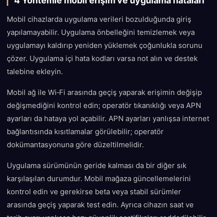
4 Yöntemle mobil erişim ve uygulama hataları
Mobil cihazlarda uygulama verileri bozulduğunda giriş
yapılamayabilir. Uygulama önbelleğini temizlemek veya
uygulamayı kaldırıp yeniden yüklemek çoğunlukla sorunu
çözer. Uygulama içi hata kodları varsa not alın ve destek
talebine ekleyin.
Mobil ağ ile Wi‑Fi arasında geçiş yaparak erişimin değişip
değişmediğini kontrol edin; operatör tıkanıklığı veya APN
ayarları da hataya yol açabilir. APN ayarları yanlışsa internet
bağlantısında kısıtlamalar görülebilir; operatör
dokümantasyonuna göre düzeltilmelidir.
Uygulama sürümünün geride kalması da bir diğer sık
karşılaşılan durumdur. Mobil mağaza güncellemelerini
kontrol edin ve gerekirse beta veya stabil sürümler
arasında geçiş yaparak test edin. Ayrıca cihazın saat ve