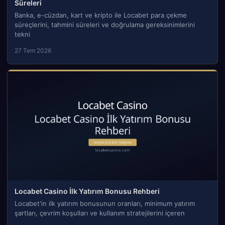
Süreleri
Banka, e-cüzdan, kart ve kripto ile Locabet para çekme
süreçlerini, tahmini süreleri ve doğrulama gereksinimlerini
tekni
27 Tem 2026
Locabet Casino İlk Yatırım Bonusu Rehberi
Locabet'in ilk yatırım bonusunun oranları, minimum yatırım
şartları, çevrim koşulları ve kullanım stratejilerini içeren