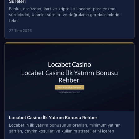
Süreleri
Banka, e-cüzdan, kart ve kripto ile Locabet para çekme
süreçlerini, tahmini süreleri ve doğrulama gereksinimlerini
tekni
27 Tem 2026
Locabet Casino İlk Yatırım Bonusu Rehberi
Locabet'in ilk yatırım bonusunun oranları, minimum yatırım
şartları, çevrim koşulları ve kullanım stratejilerini içeren