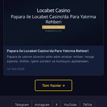
Papara ile Locabet Casino'da Para Yatırma Rehberi
Papara ile yatırım sürecini adım adım anlatan rehber: hesap
eşleme, limitler, işlem süreleri ve komisyon açıklamaları.
14 Tem 2026
Tüm Yazılar →
Telegram
Instagram
X
YouTube
TikTok