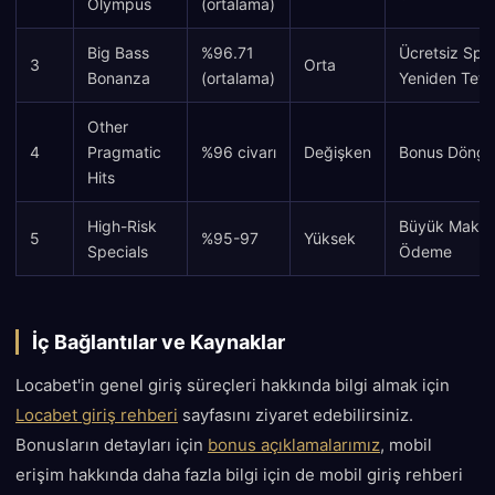
Olympus
(ortalama)
Big Bass
%96.71
Ücretsiz Spin
3
Orta
Bonanza
(ortalama)
Yeniden Teti
Other
4
Pragmatic
%96 civarı
Değişken
Bonus Döngül
Hits
High-Risk
Büyük Maks
5
%95-97
Yüksek
Specials
Ödeme
İç Bağlantılar ve Kaynaklar
Locabet'in genel giriş süreçleri hakkında bilgi almak için
Locabet giriş rehberi
sayfasını ziyaret edebilirsiniz.
Bonusların detayları için
bonus açıklamalarımız
, mobil
erişim hakkında daha fazla bilgi için de mobil giriş rehberi