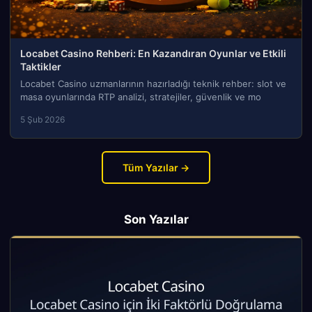
Locabet Casino Rehberi: En Kazandıran Oyunlar ve Etkili
Taktikler
Locabet Casino uzmanlarının hazırladığı teknik rehber: slot ve
masa oyunlarında RTP analizi, stratejiler, güvenlik ve mo
5 Şub 2026
Tüm Yazılar →
Son Yazılar