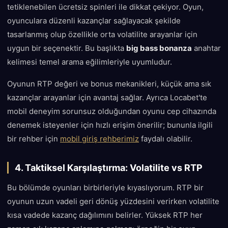
tetiklenebilen ücretsiz spinleri ile dikkat çekiyor. Oyun,
oyunculara düzenli kazançlar sağlayacak şekilde
tasarlanmış olup özellikle orta volatilite arayanlar için
uygun bir seçenektir. Bu başlıkta
big bass bonanza
anahtar
kelimesi temel arama eğilimleriyle uyumludur.
Oyunun RTP değeri ve bonus mekanikleri, küçük ama sık
kazançlar arayanlar için avantaj sağlar. Ayrıca Locabet'te
mobil deneyim sorunsuz olduğundan oyunu cep cihazında
denemek isteyenler için hızlı erişim önerilir; bununla ilgili
bir rehber için
mobil giriş rehberimiz
faydalı olabilir.
4. Taktiksel Karşılaştırma: Volatilite vs RTP
Bu bölümde oyunları birbirleriyle kıyaslıyorum. RTP bir
oyunun uzun vadeli geri dönüş yüzdesini verirken volatilite
kısa vadede kazanç dağılımını belirler. Yüksek RTP her