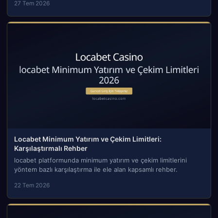
27 Tem 2026
Locabet Minimum Yatırım ve Çekim Limitleri:
Karşılaştırmalı Rehber
locabet platformunda minimum yatırım ve çekim limitlerini
yöntem bazlı karşılaştırma ile ele alan kapsamlı rehber.
22 Tem 2026