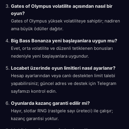
Gates of Olympus volatilite açısından nasıl bir
oyun?
Gates of Olympus yüksek volatiliteye sahiptir; nadiren
ama büyük ödüller dağıtır.
Big Bass Bonanza yeni başlayanlara uygun mu?
Evet, orta volatilite ve düzenli tetiklenen bonusları
nedeniyle yeni başlayanlara uygundur.
Locabet üzerinde oyun limitleri nasıl ayarlanır?
Hesap ayarlarından veya canlı destekten limit talebi
yapabilirsiniz; güncel adres ve destek için Telegram
sayfamızı kontrol edin.
Oyunlarda kazanç garanti edilir mi?
Hayır, slotlar RNG (rastgele sayı üreteci) ile çalışır;
kazanç garantisi yoktur.