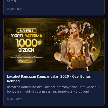
şartlar
9 Mar 2026
Locabet Ramazan Kampanyaları 2026 – Özel Bonus
Rehberi
Ramazan dönemine özel locabet promosyonları: iftar ve sahur
bonusları, indirimli çevrim şartları, turnuvalar ve güvenlik
9 Mar 2026