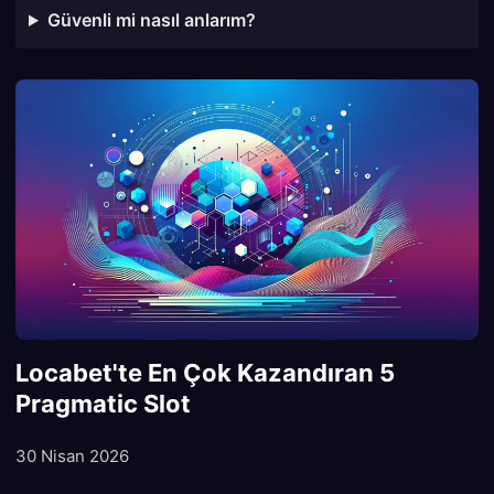
Güvenli mi nasıl anlarım?
Locabet'te En Çok Kazandıran 5
Pragmatic Slot
30 Nisan 2026