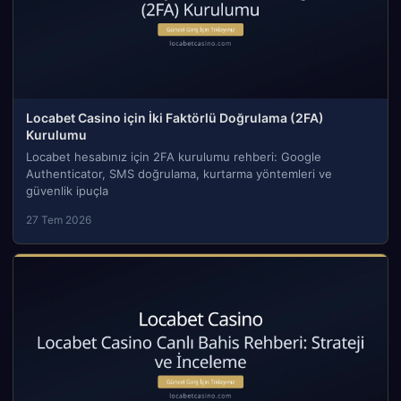
Locabet Casino için İki Faktörlü Doğrulama (2FA)
Kurulumu
Locabet hesabınız için 2FA kurulumu rehberi: Google
Authenticator, SMS doğrulama, kurtarma yöntemleri ve
güvenlik ipuçla
27 Tem 2026