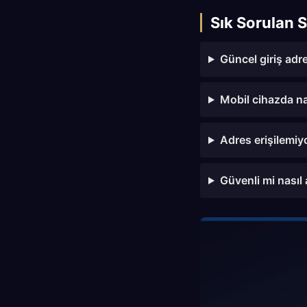
Sık Sorulan S
Güncel giriş adre
Mobil cihazda na
Adres erişilemi
Güvenli mi nasıl