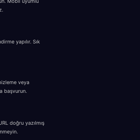
lun. Mobil uyumlu
z.
dirme yapılır. Sık
emizleme veya
za başvurun.
, URL doğru yazılmış
enmeyin.