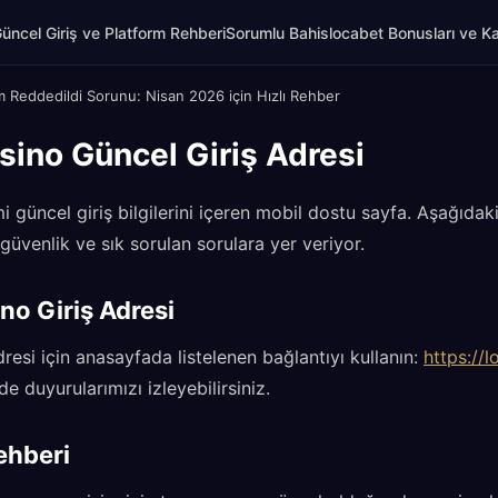
üncel Giriş ve Platform Rehberi
Sorumlu Bahis
locabet Bonusları ve 
 Reddedildi Sorunu: Nisan 2026 için Hızlı Rehber
sino Güncel Giriş Adresi
güncel giriş bilgilerini içeren mobil dostu sayfa. Aşağıdaki
 güvenlik ve sık sorulan sorulara yer veriyor.
no Giriş Adresi
resi için anasayfada listelenen bağlantıyı kullanın:
https://
e duyurularımızı izleyebilirsiniz.
ehberi