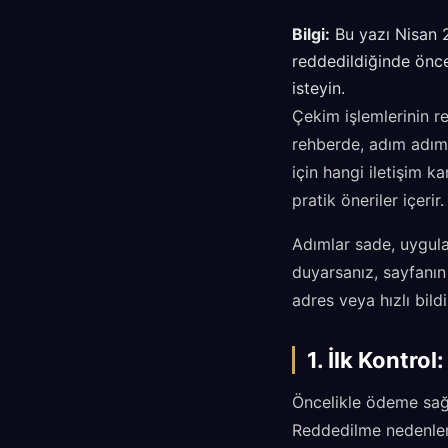
Bilgi:
Bu yazı Nisan 20
reddedildiğinde önce
isteyin.
Çekim işlemlerinin r
rehberde, adım adım 
için hangi iletişim k
pratik öneriler içerir.
Adımlar sade, uygula
duyarsanız, sayfanın
adres veya hızlı bild
1. İlk Kontro
Öncelikle ödeme sağl
Reddedilme nedenleri