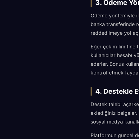
3. Ödeme Yön
Ödeme yöntemiyle ilgi
banka transferinde r
reddedilmeye yol aça
Eğer çekim limitine t
kullanıcılar hesabı 
ederler. Bonus kullan
kontrol etmek faydalı
4. Destekle E
Destek talebi açarken
eklediğiniz belgeler.
sosyal medya kanalları
Platformun güncel de