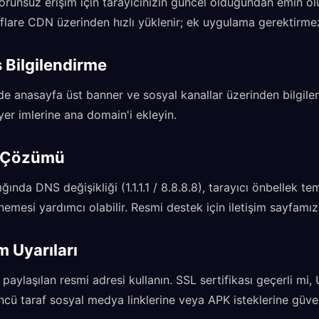
orunsuz erişim için tarayıcınızın güncel olduğundan emin o
lare CDN üzerinden hızlı yüklenir; ek uygulama gerektirme
 Bilgilendirme
de anasayfa üst banner ve sosyal kanallar üzerinden bilgilen
yer imlerine ana domain'i ekleyin.
u Çözümü
ğında DNS değişikliği (1.1.1.1 / 8.8.8.8), tarayıcı önbellek t
enemesi yardımcı olabilir. Resmi destek için iletişim sayfamı
m Uyarıları
paylaşılan resmi adresi kullanın. SSL sertifikası geçerli mi
ncü taraf sosyal medya linklerine veya APK isteklerine güv