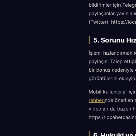
bildirimler için Tel
paylaşımlar yayınlanı
(Twitter): https://l
5. Sorunu Hız
İşlemi hızlandırmak
paylaşın. Talep etti
bir bonus nedeniyle 
görüntülerini ekleyin
Mobil kullanıcılar içi
rehberi
nde önerilen 
videoları da bazen h
https://locabetcasin
6. Hukuki ve