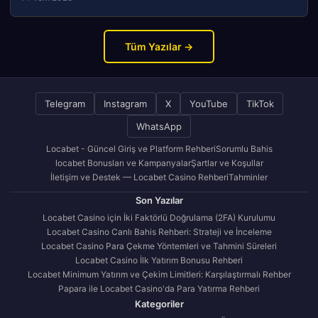
Tüm Yazılar →
Telegram
Instagram
X
YouTube
TikTok
WhatsApp
Locabet - Güncel Giriş ve Platform Rehberi
Sorumlu Bahis
locabet Bonusları ve Kampanyalar
Şartlar ve Koşullar
İletişim ve Destek — Locabet Casino Rehberi
Tahminler
Son Yazılar
Locabet Casino için İki Faktörlü Doğrulama (2FA) Kurulumu
Locabet Casino Canlı Bahis Rehberi: Strateji ve İnceleme
Locabet Casino Para Çekme Yöntemleri ve Tahmini Süreleri
Locabet Casino İlk Yatırım Bonusu Rehberi
Locabet Minimum Yatırım ve Çekim Limitleri: Karşılaştırmalı Rehber
Papara ile Locabet Casino'da Para Yatırma Rehberi
Kategoriler