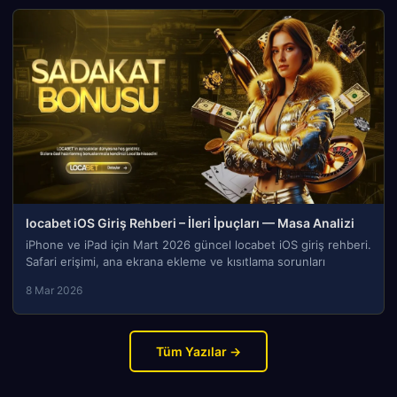
locabet iOS Giriş Rehberi – İleri İpuçları — Masa Analizi
iPhone ve iPad için Mart 2026 güncel locabet iOS giriş rehberi.
Safari erişimi, ana ekrana ekleme ve kısıtlama sorunları
8 Mar 2026
Tüm Yazılar →