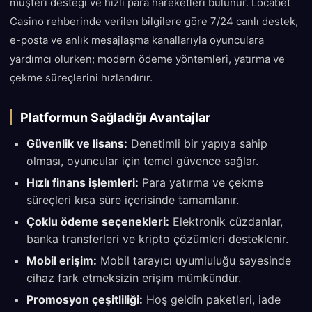
müşteri desteği ve hızlı para hareketleri bulunur. Locabet
Casino rehberinde verilen bilgilere göre 7/24 canlı destek,
e-posta ve anlık mesajlaşma kanallarıyla oyunculara
yardımcı olurken; modern ödeme yöntemleri, yatırma ve
çekme süreçlerini hızlandırır.
Platformun Sağladığı Avantajlar
Güvenlik ve lisans:
Denetimli bir yapıya sahip
olması, oyuncular için temel güvence sağlar.
Hızlı finans işlemleri:
Para yatırma ve çekme
süreçleri kısa süre içerisinde tamamlanır.
Çoklu ödeme seçenekleri:
Elektronik cüzdanlar,
banka transferleri ve kripto çözümleri desteklenir.
Mobil erişim:
Mobil tarayıcı uyumluluğu sayesinde
cihaz fark etmeksizin erişim mümkündür.
Promosyon çeşitliliği:
Hoş geldin paketleri, iade