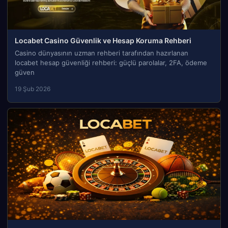
Locabet Casino Güvenlik ve Hesap Koruma Rehberi
Casino dünyasının uzman rehberi tarafından hazırlanan
locabet hesap güvenliği rehberi: güçlü parolalar, 2FA, ödeme
güven
19 Şub 2026