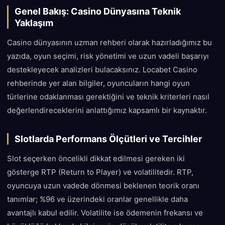
Genel Bakış: Casino Dünyasına Teknik
Yaklaşım
Casino dünyasının uzman rehberi olarak hazırladığımız bu
yazıda, oyun seçimi, risk yönetimi ve uzun vadeli başarıyı
destekleyecek analizleri bulacaksınız. Locabet Casino
rehberinde yer alan bilgiler, oyuncuların hangi oyun
türlerine odaklanması gerektiğini ve teknik kriterleri nasıl
değerlendireceklerini anlattığımız kapsamlı bir kaynaktır.
Slotlarda Performans Ölçütleri ve Tercihler
Slot seçerken öncelikli dikkat edilmesi gereken iki
gösterge RTP (Return to Player) ve volatilitedir. RTP,
oyuncuya uzun vadede dönmesi beklenen teorik oranı
tanımlar; %96 ve üzerindeki oranlar genellikle daha
avantajlı kabul edilir. Volatilite ise ödemenin frekansı ve