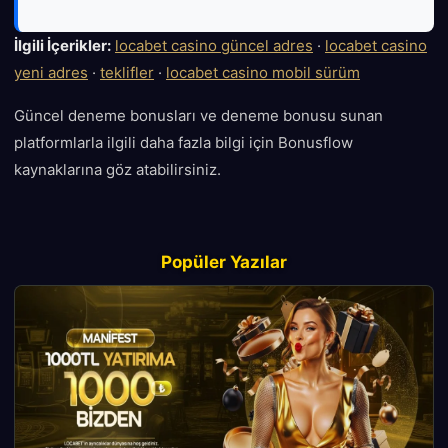
İlgili İçerikler:
locabet casino güncel adres
·
locabet casino
yeni adres
·
teklifler
·
locabet casino mobil sürüm
Güncel deneme bonusları ve deneme bonusu sunan
platformlarla ilgili daha fazla bilgi için Bonusflow
kaynaklarına göz atabilirsiniz.
Popüler Yazılar