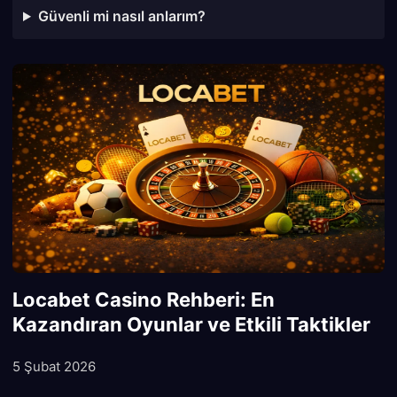
Güvenli mi nasıl anlarım?
Locabet Casino Rehberi: En
Kazandıran Oyunlar ve Etkili Taktikler
5 Şubat 2026