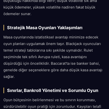
büyüklüğü hakkında bilgi verir; düşük volatilite sık ama
küçük ödemeler, yüksek volatilite nadiren fakat büyük
ödemeler sunar.
Stratejik Masa Oyunları Yaklaşımları
Masa oyunlarında istatistiksel avantajı minimize edecek
oyun planları uygulamak önem taşır. Blackjack oyuncuları
temel strateji tablolarına sıkı şekilde uymalıdır. Rulet
seçiminde tek sıfırlı Avrupa ruleti, kasa avantajını
düşürdüğü için önceliklidir. Baccarat'ta ise banker bahsi,
genelde diğer seçeneklere göre daha düşük kasa avantajı
sağlar.
Sınırlar, Bankroll Yönetimi ve Sorumlu Oyun
Oyun bütçesinin belirlenmesi ve bu sınırın korunması,
sürdürülebilir oyun pratiği için zorunludur. Kayıpları telafi