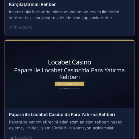
Karşılaştırmalı Rehber
locabet platformunda minimum yatırım ve çekim limitlerini
yöntem bazlı karşılaştırma ile ele alan kapsamlı rehber.
22 Tem 2026
Papara ile Locabet Casino'da Para Yatırma Rehberi
Papara ile yatırım sürecini adım adım anlatan rehber: hesap
eşleme, limitler, işlem süreleri ve komisyon açıklamaları.
14 Tem 2026