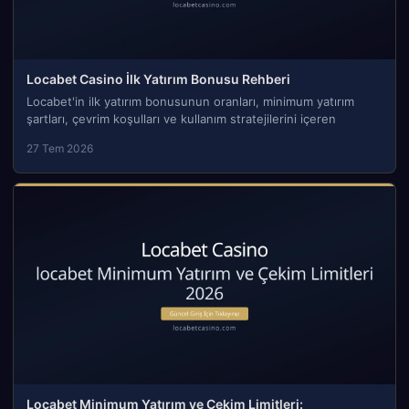
Locabet Casino İlk Yatırım Bonusu Rehberi
Locabet'in ilk yatırım bonusunun oranları, minimum yatırım
şartları, çevrim koşulları ve kullanım stratejilerini içeren
27 Tem 2026
Locabet Minimum Yatırım ve Çekim Limitleri: