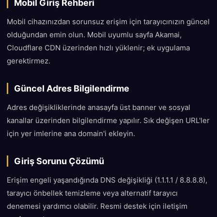
Mobil Giriş Rehberi
Mobil cihazınızdan sorunsuz erişim için tarayıcınızın güncel
olduğundan emin olun. Mobil uyumlu sayfa Akamai,
Cloudflare CDN üzerinden hızlı yüklenir; ek uygulama
gerektirmez.
Güncel Adres Bilgilendirme
Adres değişikliklerinde anasayfa üst banner ve sosyal
kanallar üzerinden bilgilendirme yapılır. Sık değişen URL'ler
için yer imlerine ana domain'i ekleyin.
Giriş Sorunu Çözümü
Erişim engeli yaşandığında DNS değişikliği (1.1.1.1 / 8.8.8.8),
tarayıcı önbellek temizleme veya alternatif tarayıcı
denemesi yardımcı olabilir. Resmi destek için iletişim