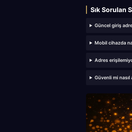
Sık Sorulan S
Güncel giriş adre
Mobil cihazda na
Adres erişilemi
Güvenli mi nasıl