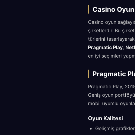
Casino Oyun 
Casino oyun sağlayıc
şirketlerdir. Bu şirke
türlerini tasarlayar
Pragmatic Play
,
Net
en iyi seçimleri yap
Pragmatic Pl
Pragmatic Play, 2015
Geniş oyun portföyü v
mobil uyumlu oyunlar
Oyun Kalitesi
Gelişmiş grafikle