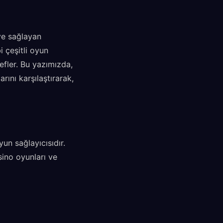
ve sağlayan
i çeşitli oyun
efler. Bu yazımızda,
rını karşılaştırarak,
un sağlayıcısıdır.
sino oyunları ve