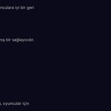
culara iyi bir geri
ş bir sağlayıcıdır.
, oyuncular için