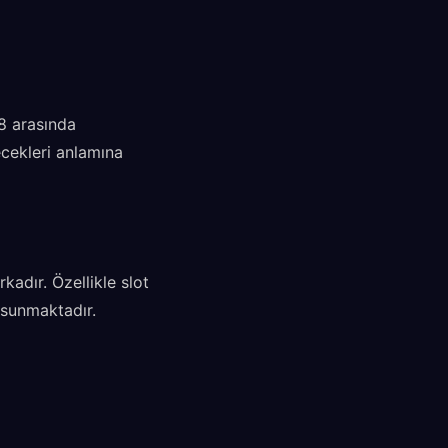
98 arasında
ecekleri anlamına
adır. Özellikle slot
i sunmaktadır.