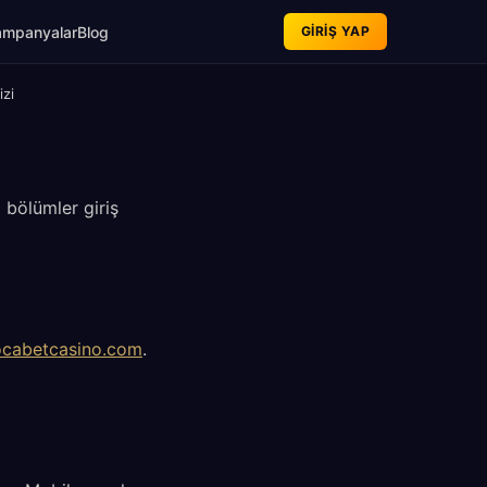
Kampanyalar
Blog
GIRIŞ YAP
izi
 bölümler giriş
locabetcasino.com
.