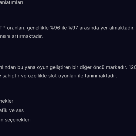
anlatımları
TP oranları, genellikle %96 ile %97 arasında yer almaktadır.
sını artırmaktadır.
g
lından bu yana oyun geliştiren bir diğer öncü markadır. 12
 sahiptir ve özellikle slot oyunları ile tanınmaktadır.
nekleri
afik ve ses
n seçenekleri