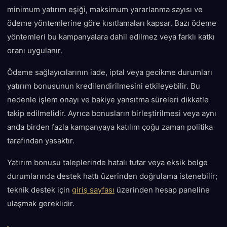
minimum yatırım eşiği, maksimum yararlanma sayısı ve
ödeme yöntemlerine göre kısıtlamaları kapsar. Bazı ödeme
yöntemleri bu kampanyalara dahil edilmez veya farklı katkı
oranı uygulanır.
Ödeme sağlayıcılarının iade, iptal veya gecikme durumları
yatırım bonusunun kredilendirilmesini etkileyebilir. Bu
nedenle işlem onayı ve bakiye yansıtma süreleri dikkatle
takip edilmelidir. Ayrıca bonusların birleştirilmesi veya aynı
anda birden fazla kampanyaya katılım çoğu zaman politika
tarafından yasaktır.
Yatırım bonusu taleplerinde hatalı tutar veya eksik belge
durumlarında destek hattı üzerinden doğrulama istenebilir;
teknik destek için
giriş sayfası
üzerinden hesap paneline
ulaşmak gereklidir.