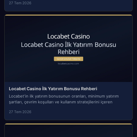
27 Tem 2026
Locabet Casino İlk Yatırım Bonusu Rehberi
Locabet'in ilk yatırım bonusunun oranları, minimum yatırım
şartları, çevrim koşulları ve kullanım stratejilerini içeren
27 Tem 2026