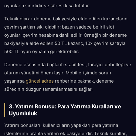
oyunlarla sınırlıdır ve süresi kısa tutulur.
Teknik olarak deneme bakiyesiyle elde edilen kazançların
çevrim şartları sıkı olabilir; bazen sadece belirli slot
oyunları çevrim hesabına dahil edilir. Örneğin bir deneme
bakiyesiyle elde edilen 50 TL kazanç, 10x çevrim şartıyla
500 TL oyun oynama gerektirebilir.
Deneme esnasında bağlantı stabilitesi, tarayıcı önbelleği ve
oturum yönetimi önem taşır. Mobil erişimde sorun
yaşanırsa
güncel adres
rehberine bakmak, deneme
sürecinin düzgün tamamlanmasını sağlar.
3. Yatırım Bonusu: Para Yatırma Kuralları ve
Uyumluluk
Yatırım bonusları, kullanıcıların yaptıkları para yatırma
işlemlerine oranla verilen ek bakiyelerdir. Teknik kurallar;