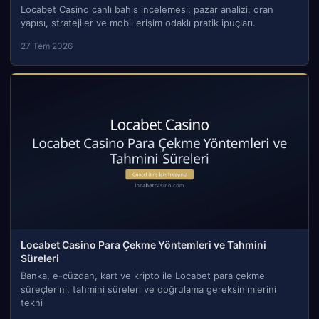
Locabet Casino canlı bahis incelemesi: pazar analizi, oran
yapısı, stratejiler ve mobil erişim odaklı pratik ipuçları.
27 Tem 2026
Locabet Casino Para Çekme Yöntemleri ve Tahmini
Süreleri
Banka, e-cüzdan, kart ve kripto ile Locabet para çekme
süreçlerini, tahmini süreleri ve doğrulama gereksinimlerini
tekni