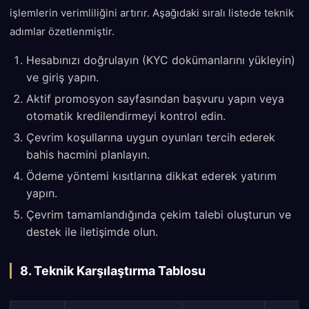
işlemlerin verimliliğini artırır. Aşağıdaki sıralı listede teknik
adımlar özetlenmiştir.
Hesabınızı doğrulayın (KYC dokümanlarını yükleyin)
ve giriş yapın.
Aktif promosyon sayfasından başvuru yapın veya
otomatik kredilendirmeyi kontrol edin.
Çevrim koşullarına uygun oyunları tercih ederek
bahis hacmini planlayın.
Ödeme yöntemi kısıtlarına dikkat ederek yatırım
yapın.
Çevrim tamamlandığında çekim talebi oluşturun ve
destek ile iletişimde olun.
8. Teknik Karşılaştırma Tablosu