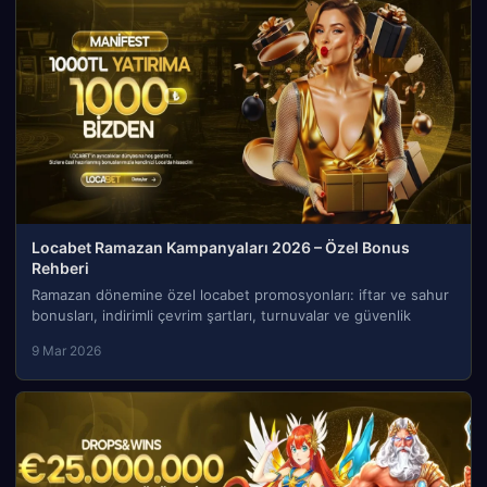
Locabet Ramazan Kampanyaları 2026 – Özel Bonus
Rehberi
Ramazan dönemine özel locabet promosyonları: iftar ve sahur
bonusları, indirimli çevrim şartları, turnuvalar ve güvenlik
9 Mar 2026