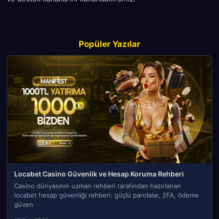
Popüler Yazılar
Locabet Casino Güvenlik ve Hesap Koruma Rehberi
Casino dünyasının uzman rehberi tarafından hazırlanan
locabet hesap güvenliği rehberi: güçlü parolalar, 2FA, ödeme
güven