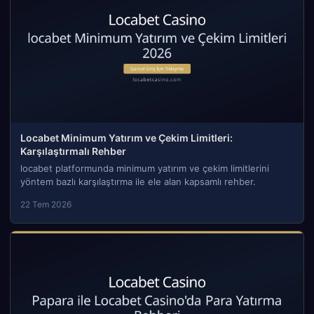
Locabet Minimum Yatırım ve Çekim Limitleri:
Karşılaştırmalı Rehber
locabet platformunda minimum yatırım ve çekim limitlerini
yöntem bazlı karşılaştırma ile ele alan kapsamlı rehber.
22 Tem 2026