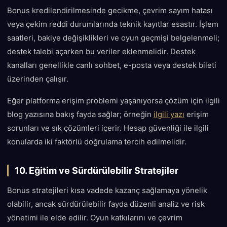
Bonus kredilendirilmesinde gecikme, çevrim sayım hatası
veya çekim reddi durumlarında teknik kayıtlar esastır. İşlem
saatleri, bakiye değişiklikleri ve oyun geçmişi belgelenmeli;
destek talebi açarken bu veriler eklenmelidir. Destek
kanalları genellikle canlı sohbet, e-posta veya destek bileti
üzerinden çalışır.
Eğer platforma erişim problemi yaşanıyorsa çözüm için ilgili
blog yazısına bakış fayda sağlar; örneğin
ilgili yazı
erişim
sorunları ve sık çözümleri içerir. Hesap güvenliği ile ilgili
konularda iki faktörlü doğrulama tercih edilmelidir.
10. Eğitim ve Sürdürülebilir Stratejiler
Bonus stratejileri kısa vadede kazanç sağlamaya yönelik
olabilir, ancak sürdürülebilir fayda düzenli analiz ve risk
yönetimi ile elde edilir. Oyun katkılarını ve çevrim