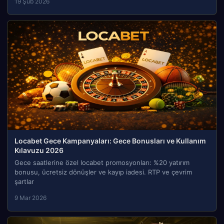
19 Şub 2026
Locabet Gece Kampanyaları: Gece Bonusları ve Kullanım
Kılavuzu 2026
Gece saatlerine özel locabet promosyonları: %20 yatırım
bonusu, ücretsiz dönüşler ve kayıp iadesi. RTP ve çevrim
şartlar
9 Mar 2026