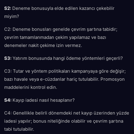
S2:
Deneme bonusuyla elde edilen kazancı çekebilir
miyim?
C2: Deneme bonusları genelde çevrim şartına tabidir;
çevrim tamamlanmadan çekim yapılamaz ve bazı
denemeler nakit çekime izin vermez.
S3:
Yatırım bonusunda hangi ödeme yöntemleri geçerli?
C3: Tutar ve yöntem politikaları kampanyaya göre değişir;
bazı havale veya e-cüzdanlar hariç tutulabilir. Promosyon
maddelerini kontrol edin.
S4:
Kayıp iadesi nasıl hesaplanır?
C4: Genellikle belirli dönemdeki net kayıp üzerinden yüzde
iadesi yapılır; bonus niteliğinde olabilir ve çevrim şartına
tabi tutulabilir.