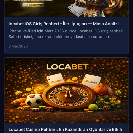
locabet iOS Giriş Rehberi – İleri İpuçları — Masa Analizi
iPhone ve iPad için Mart 2026 güncel locabet iOS giriş rehberi.
Safari erişimi, ana ekrana ekleme ve kısıtlama sorunları
8 Mar 2026
Locabet Casino Rehberi: En Kazandıran Oyunlar ve Etkili