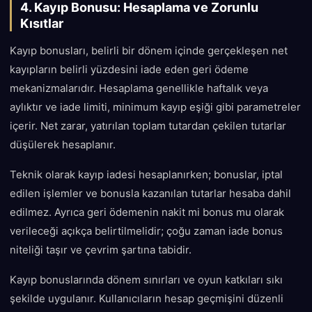
4. Kayıp Bonusu: Hesaplama ve Zorunlu
Kısıtlar
Kayıp bonusları, belirli bir dönem içinde gerçekleşen net
kayıpların belirli yüzdesini iade eden geri ödeme
mekanizmalarıdır. Hesaplama genellikle haftalık veya
aylıktır ve iade limiti, minimum kayıp eşiği gibi parametreler
içerir. Net zarar, yatırılan toplam tutardan çekilen tutarlar
düşülerek hesaplanır.
Teknik olarak kayıp iadesi hesaplanırken; bonuslar, iptal
edilen işlemler ve bonusla kazanılan tutarlar hesaba dahil
edilmez. Ayrıca geri ödemenin nakit mi bonus mu olarak
verileceği açıkça belirtilmelidir; çoğu zaman iade bonus
niteliği taşır ve çevrim şartına tabidir.
Kayıp bonuslarında dönem sınırları ve oyun katkıları sıkı
şekilde uygulanır. Kullanıcıların hesap geçmişini düzenli