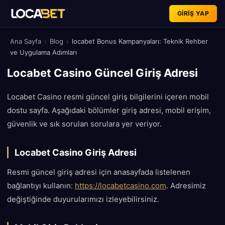
GIRIŞ YAP
Ana Sayfa
›
Blog
›
locabet Bonus Kampanyaları: Teknik Rehber
ve Uygulama Adımları
Locabet Casino Güncel Giriş Adresi
Locabet Casino resmi güncel giriş bilgilerini içeren mobil
dostu sayfa. Aşağıdaki bölümler giriş adresi, mobil erişim,
güvenlik ve sık sorulan sorulara yer veriyor.
Locabet Casino Giriş Adresi
Resmi güncel giriş adresi için anasayfada listelenen
bağlantıyı kullanın:
https://locabetcasino.com
. Adresimiz
değiştiğinde duyurularımızı izleyebilirsiniz.