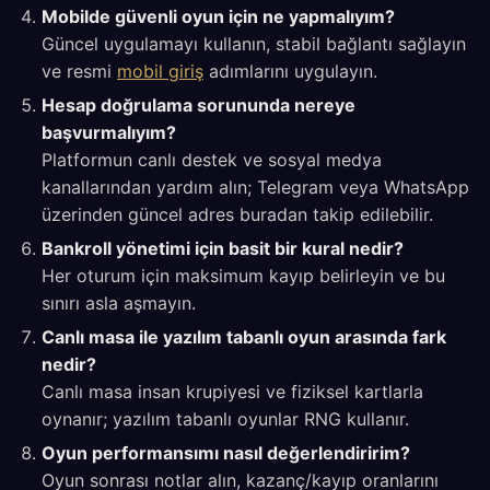
Mobilde güvenli oyun için ne yapmalıyım?
Güncel uygulamayı kullanın, stabil bağlantı sağlayın
ve resmi
mobil giriş
adımlarını uygulayın.
Hesap doğrulama sorununda nereye
başvurmalıyım?
Platformun canlı destek ve sosyal medya
kanallarından yardım alın; Telegram veya WhatsApp
üzerinden güncel adres buradan takip edilebilir.
Bankroll yönetimi için basit bir kural nedir?
Her oturum için maksimum kayıp belirleyin ve bu
sınırı asla aşmayın.
Canlı masa ile yazılım tabanlı oyun arasında fark
nedir?
Canlı masa insan krupiyesi ve fiziksel kartlarla
oynanır; yazılım tabanlı oyunlar RNG kullanır.
Oyun performansımı nasıl değerlendiririm?
Oyun sonrası notlar alın, kazanç/kayıp oranlarını