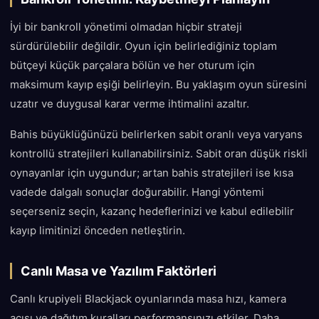
İyi bir bankroll yönetimi olmadan hiçbir strateji
sürdürülebilir değildir. Oyun için belirlediğiniz toplam
bütçeyi küçük parçalara bölün ve her oturum için
maksimum kayıp eşiği belirleyin. Bu yaklaşım oyun süresini
uzatır ve duygusal karar verme ihtimalini azaltır.
Bahis büyüklüğünüzü belirlerken sabit oranlı veya varyans
kontrollü stratejileri kullanabilirsiniz. Sabit oran düşük riskli
oynayanlar için uygundur; artan bahis stratejileri ise kısa
vadede dalgalı sonuçlar doğurabilir. Hangi yöntemi
seçerseniz seçin, kazanç hedeflerinizi ve kabul edilebilir
kayıp limitinizi önceden netleştirin.
Canlı Masa ve Yazılım Faktörleri
Canlı krupiyeli Blackjack oyunlarında masa hızı, kamera
açısı ve dağıtım kuralları performansınızı etkiler. Daha