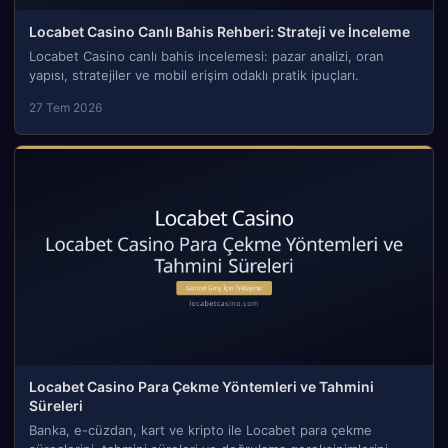
Locabet Casino Canlı Bahis Rehberi: Strateji ve İnceleme
Locabet Casino canlı bahis incelemesi: pazar analizi, oran
yapısı, stratejiler ve mobil erişim odaklı pratik ipuçları.
27 Tem 2026
Locabet Casino Para Çekme Yöntemleri ve Tahmini
Süreleri
Banka, e-cüzdan, kart ve kripto ile Locabet para çekme