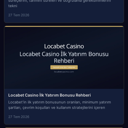
süreçlerini, tahmini süreleri ve doğrulama gereksinimlerini
tekni
27 Tem 2026
Locabet Casino İlk Yatırım Bonusu Rehberi
Locabet'in ilk yatırım bonusunun oranları, minimum yatırım
şartları, çevrim koşulları ve kullanım stratejilerini içeren
27 Tem 2026