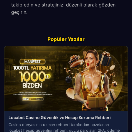
takip edin ve stratejinizi düzenli olarak gözden
geçirin.
Popüler Yazılar
Locabet Casino Güvenlik ve Hesap Koruma Rehberi
Casino dünyasının uzman rehberi tarafından hazırlanan
locabet hesap güvenliği rehberi: güçlü parolalar, 2FA, ödeme