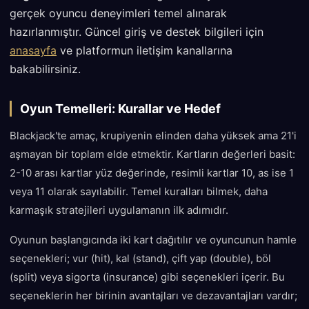
gerçek oyuncu deneyimleri temel alınarak
hazırlanmıştır. Güncel giriş ve destek bilgileri için
anasayfa
ve platformun iletişim kanallarına
bakabilirsiniz.
Oyun Temelleri: Kurallar ve Hedef
Blackjack'te amaç, krupiyenin elinden daha yüksek ama 21'i
aşmayan bir toplam elde etmektir. Kartların değerleri basit:
2-10 arası kartlar yüz değerinde, resimli kartlar 10, as ise 1
veya 11 olarak sayılabilir. Temel kuralları bilmek, daha
karmaşık stratejileri uygulamanın ilk adımıdır.
Oyunun başlangıcında iki kart dağıtılır ve oyuncunun hamle
seçenekleri; vur (hit), kal (stand), çift yap (double), böl
(split) veya sigorta (insurance) gibi seçenekleri içerir. Bu
seçeneklerin her birinin avantajları ve dezavantajları vardır;