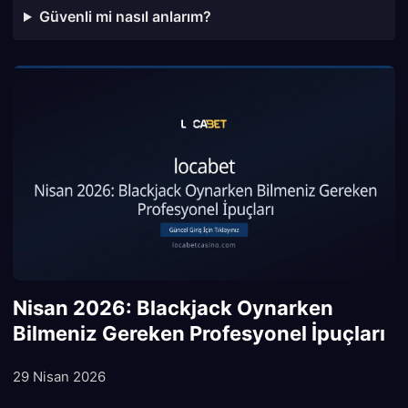
Güvenli mi nasıl anlarım?
Nisan 2026: Blackjack Oynarken
Bilmeniz Gereken Profesyonel İpuçları
29 Nisan 2026