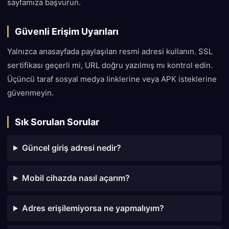
sayfamıza başvurun.
Güvenli Erişim Uyarıları
Yalnızca anasayfada paylaşılan resmi adresi kullanın. SSL
sertifikası geçerli mi, URL doğru yazılmış mı kontrol edin.
Üçüncü taraf sosyal medya linklerine veya APK isteklerine
güvenmeyin.
Sık Sorulan Sorular
Güncel giriş adresi nedir?
Mobil cihazda nasıl açarım?
Adres erişilemiyorsa ne yapmalıyım?