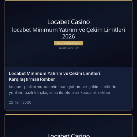
Locabet Minimum Yatırım ve Çekim Limitleri:
Karşılaştırmalı Rehber
locabet platformunda minimum yatırım ve çekim limitlerini
yöntem bazlı karşılaştırma ile ele alan kapsamlı rehber.
22 Tem 2026