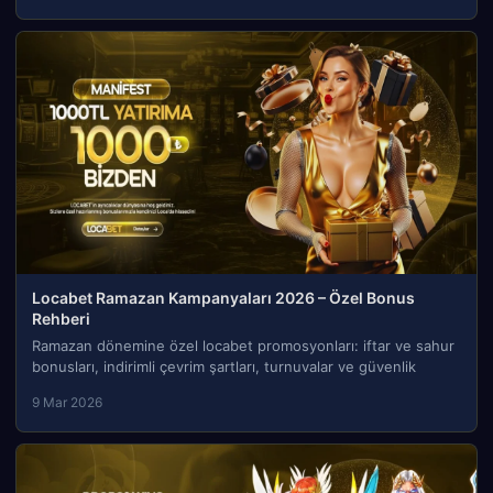
Locabet Ramazan Kampanyaları 2026 – Özel Bonus
Rehberi
Ramazan dönemine özel locabet promosyonları: iftar ve sahur
bonusları, indirimli çevrim şartları, turnuvalar ve güvenlik
9 Mar 2026