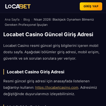
GIRIŞ YAP
Ana Sayfa
›
Blog
›
Nisan 2026: Blackjack Oynarken Bilmeniz
Gereken Profesyonel İpuçları
Locabet Casino Güncel Giriş Adresi
Locabet Casino resmi güncel giriş bilgilerini içeren mobil
dostu sayfa. Aşağıdaki bölümler giriş adresi, mobil erişim,
güvenlik ve sık sorulan sorulara yer veriyor.
Locabet Casino Giriş Adresi
Resmi güncel giriş adresi için anasayfada listelenen
bağlantıyı kullanın:
https://locabetcasino.com
. Adresimiz
değiştiğinde duyurularımızı izleyebilirsiniz.