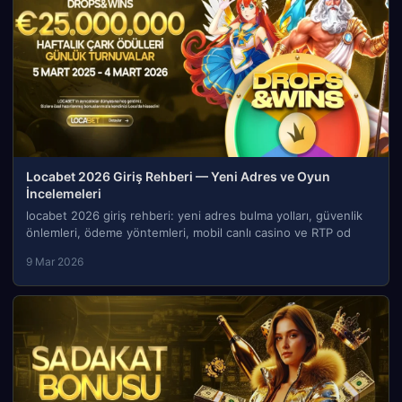
Locabet 2026 Giriş Rehberi — Yeni Adres ve Oyun
İncelemeleri
locabet 2026 giriş rehberi: yeni adres bulma yolları, güvenlik
önlemleri, ödeme yöntemleri, mobil canlı casino ve RTP od
9 Mar 2026