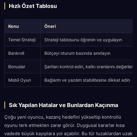
Hızlı Özet Tablosu
Konu
Öneri
Temel Strateji
Strateji tablosunu öğrenin ve uygulayın
Bankroll
Bütçeyi oturum bazında sınırlayın
Bonuslar
Şartları kontrol edin, katkı oranlarını değerlendi
Mobil Oyun
Bağlantı ve yazılım stabilitesine dikkat edin
Sık Yapılan Hatalar ve Bunlardan Kaçınma
Çoğu yeni oyuncu, kazanç hedefini yükseltip kontrollü
oyunu terk etmekten zarar görür. Duygusal kararlar kısa
vadede büyük kayıplara yol açabilir. Bu tür tuzaklardan uzak