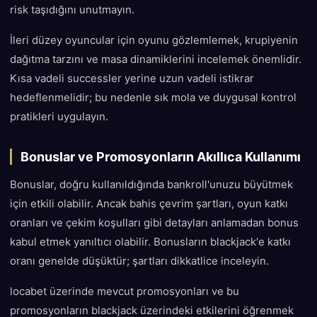
risk taşıdığını unutmayın.
İleri düzey oyuncular için oyunu gözlemlemek, krupiyenin
dağıtma tarzını ve masa dinamiklerini incelemek önemlidir.
Kısa vadeli successler yerine uzun vadeli istikrar
hedeflenmelidir; bu nedenle sık mola ve duygusal kontrol
pratikleri uygulayın.
Bonuslar ve Promosyonların Akıllıca Kullanımı
Bonuslar, doğru kullanıldığında bankroll'unuzu büyütmek
için etkili olabilir. Ancak bahis çevrim şartları, oyun katkı
oranları ve çekim koşulları gibi detayları anlamadan bonus
kabul etmek yanıltıcı olabilir. Bonusların blackjack'e katkı
oranı genelde düşüktür; şartları dikkatlice inceleyin.
locabet üzerinde mevcut promosyonları ve bu
promosyonların blackjack üzerindeki etkilerini öğrenmek