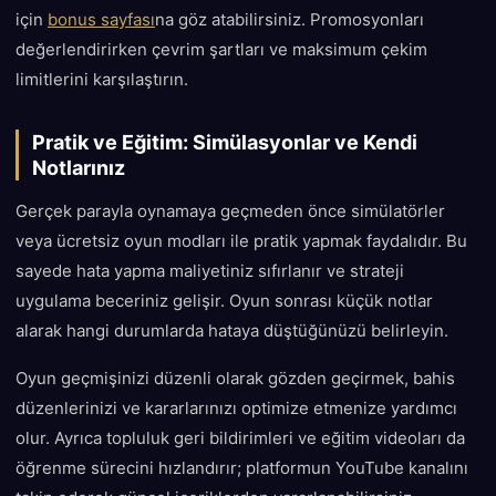
için
bonus sayfası
na göz atabilirsiniz. Promosyonları
değerlendirirken çevrim şartları ve maksimum çekim
limitlerini karşılaştırın.
Pratik ve Eğitim: Simülasyonlar ve Kendi
Notlarınız
Gerçek parayla oynamaya geçmeden önce simülatörler
veya ücretsiz oyun modları ile pratik yapmak faydalıdır. Bu
sayede hata yapma maliyetiniz sıfırlanır ve strateji
uygulama beceriniz gelişir. Oyun sonrası küçük notlar
alarak hangi durumlarda hataya düştüğünüzü belirleyin.
Oyun geçmişinizi düzenli olarak gözden geçirmek, bahis
düzenlerinizi ve kararlarınızı optimize etmenize yardımcı
olur. Ayrıca topluluk geri bildirimleri ve eğitim videoları da
öğrenme sürecini hızlandırır; platformun YouTube kanalını