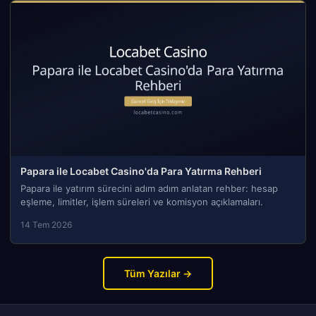
Papara ile Locabet Casino'da Para Yatırma Rehberi
Papara ile yatırım sürecini adım adım anlatan rehber: hesap
eşleme, limitler, işlem süreleri ve komisyon açıklamaları.
14 Tem 2026
Tüm Yazılar →