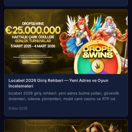
Locabet 2026 Giriş Rehberi — Yeni Adres ve Oyun
İncelemeleri
locabet 2026 giriş rehberi: yeni adres bulma yolları, güvenlik
önlemleri, ödeme yöntemleri, mobil canlı casino ve RTP od
9 Mar 2026