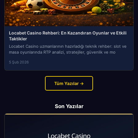
Locabet Casino Rehberi: En Kazandıran Oyunlar ve Etkili
Taktikler
Locabet Casino uzmanlarının hazırladığı teknik rehber: slot ve
masa oyunlarında RTP analizi, stratejiler, güvenlik ve mo
5 Şub 2026
Tüm Yazılar →
Son Yazılar