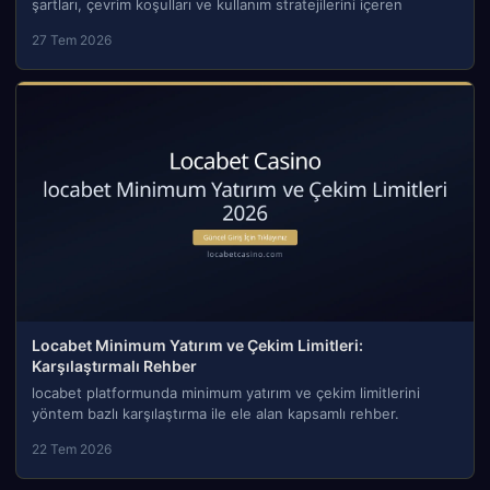
şartları, çevrim koşulları ve kullanım stratejilerini içeren
27 Tem 2026
Locabet Minimum Yatırım ve Çekim Limitleri:
Karşılaştırmalı Rehber
locabet platformunda minimum yatırım ve çekim limitlerini
yöntem bazlı karşılaştırma ile ele alan kapsamlı rehber.
22 Tem 2026