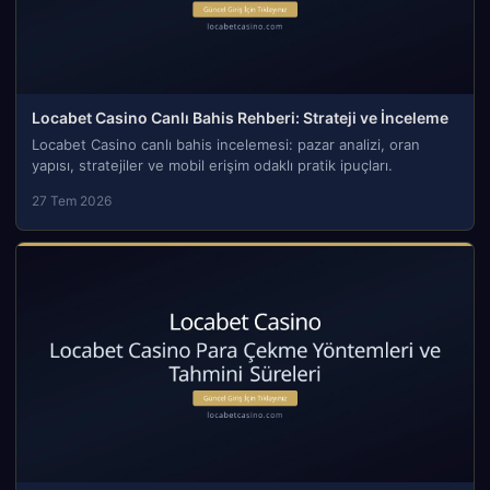
Locabet Casino Canlı Bahis Rehberi: Strateji ve İnceleme
Locabet Casino canlı bahis incelemesi: pazar analizi, oran
yapısı, stratejiler ve mobil erişim odaklı pratik ipuçları.
27 Tem 2026