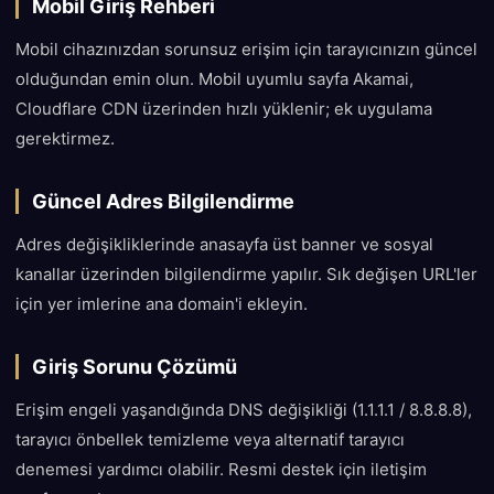
Mobil Giriş Rehberi
Mobil cihazınızdan sorunsuz erişim için tarayıcınızın güncel
olduğundan emin olun. Mobil uyumlu sayfa Akamai,
Cloudflare CDN üzerinden hızlı yüklenir; ek uygulama
gerektirmez.
Güncel Adres Bilgilendirme
Adres değişikliklerinde anasayfa üst banner ve sosyal
kanallar üzerinden bilgilendirme yapılır. Sık değişen URL'ler
için yer imlerine ana domain'i ekleyin.
Giriş Sorunu Çözümü
Erişim engeli yaşandığında DNS değişikliği (1.1.1.1 / 8.8.8.8),
tarayıcı önbellek temizleme veya alternatif tarayıcı
denemesi yardımcı olabilir. Resmi destek için iletişim