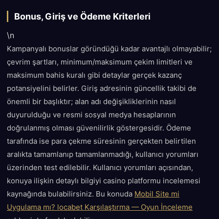
Bonus, Giriş ve Ödeme Kriterleri
\n
Kampanyalı bonuslar göründüğü kadar avantajlı olmayabilir;
çevrim şartları, minimum/maksimum çekim limitleri ve
maksimum bahis kuralı gibi detaylar gerçek kazanç
potansiyelini belirler. Giriş adresinin güncellik takibi de
önemli bir başlıktır; alan adı değişikliklerinin nasıl
duyurulduğu ve resmi sosyal medya hesaplarının
doğrulanmış olması güvenilirlik göstergesidir. Ödeme
tarafında ise para çekme süresinin gerçekten belirtilen
aralıkta tamamlanıp tamamlanmadığı, kullanıcı yorumları
üzerinden test edilebilir. Kullanıcı yorumları açısından,
konuya ilişkin detaylı bilgiyi casino platformu incelemesi
kaynağında bulabilirsiniz. Bu konuda
Mobil Site mi
Uygulama mı? locabet Karşılaştırma — Oyun İnceleme