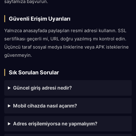
sayfamıza başvurun.
Güvenli Erişim Uyarıları
Yalnızca anasayfada paylaşılan resmi adresi kullanın. SSL
sertifikası geçerli mi, URL doğru yazılmış mı kontrol edin.
Üçüncü taraf sosyal medya linklerine veya APK isteklerine
güvenmeyin.
Sık Sorulan Sorular
Güncel giriş adresi nedir?
Mobil cihazda nasıl açarım?
Adres erişilemiyorsa ne yapmalıyım?