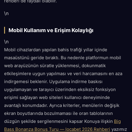
rehberi de faydalı olabilir.
\n
Mobil Kullanım ve Erişim Kolaylığı
\n
Mobil cihazlardan yapılan bahis trafiği yıllar içinde
masaüstünü geride bıraktı. Bu nedenle platformun mobil
web arayüzünün süratle yüklenmesi, dokunmatik
etkileşimlere uygun yapılması ve veri harcamasını en aza
indirgemesi beklenir. Uygulama indirme baskısı
uygulamayan ve tarayıcı üzerinden eksiksiz fonksiyon
erişimi sağlayan web siteleri kullanıcı deneyiminde
avantajlı konumdadır. Ayrıca kriterler, menülerin değişik
ekran boyutlarında bozulmaması ile oran tablolarının
düzgün şekilde sergilenmesini kapsar Konuya ilişkin
Big
Bass Bonanza Bonus Turu — locabet 2026 Rehberi
yazımız