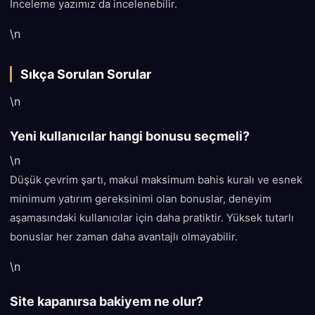
İnceleme yazımız da incelenebilir.
\n
Sıkça Sorulan Sorular
\n
Yeni kullanıcılar hangi bonusu seçmeli?
\n
Düşük çevrim şartı, makul maksimum bahis kuralı ve esnek
minimum yatırım gereksinimi olan bonuslar, deneyim
aşamasındaki kullanıcılar için daha pratiktir. Yüksek tutarlı
bonuslar her zaman daha avantajlı olmayabilir.
\n
Site kapanırsa bakiyem ne olur?