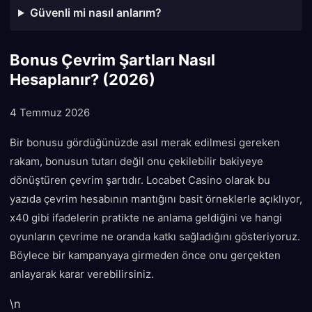
Güvenli mi nasıl anlarım?
Bonus Çevrim Şartları Nasıl
Hesaplanır? (2026)
4 Temmuz 2026
Bir bonusu gördüğünüzde asıl merak edilmesi gereken
rakam, bonusun tutarı değil onu çekilebilir bakiyeye
dönüştüren çevrim şartıdır. Locabet Casino olarak bu
yazıda çevrim hesabının mantığını basit örneklerle açıklıyor,
x40 gibi ifadelerin pratikte ne anlama geldiğini ve hangi
oyunların çevrime ne oranda katkı sağladığını gösteriyoruz.
Böylece bir kampanyaya girmeden önce onu gerçekten
anlayarak karar verebilirsiniz.
\n