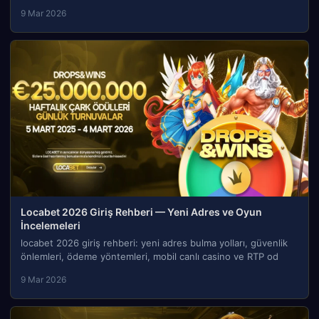
9 Mar 2026
Locabet 2026 Giriş Rehberi — Yeni Adres ve Oyun
İncelemeleri
locabet 2026 giriş rehberi: yeni adres bulma yolları, güvenlik
önlemleri, ödeme yöntemleri, mobil canlı casino ve RTP od
9 Mar 2026