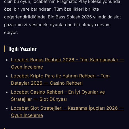
olan bu oyun, locabet"nin Pragmatic Play koleksiyonunda
özel bir yere barındıran. Tüm özellikleri birlikte
değerlendirildiğinde, Big Bass Splash 2026 yılında da slot
pazarının zirvesindeki oyunlardan biri olmaya devam
ediyor.
İlgili Yazılar
Locabet Bonus Rehberi 2026 – Tüm Kampanyalar —
Oyun İnceleme
Locabet Kripto Para ile Yatırım Rehberi - Tüm
Detaylar 2026 — Casino Rehberi
Locabet Casino Rehberi – En İyi Oyunlar ve
Stratejiler — Slot Dünyası
Locabet Slot Stratejileri – Kazanma İpuçları 2026 —
Oyun İnceleme