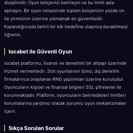
disiplinidir. Oyun bütçenizi belirleyin ve bu limiti asla
aşmayın. Bir oyun celsesinde toplam bütçenizin yüzde on
ile yirmisinin üzerine çıkmamak en güvenlisidir.
Kazandığınızda belirli bir kâr hedefine ulaşınca durabilmeyi
öğrenin.
locabet ile Güvenli Oyun
locabet platformu, lisanslı ve denetimli bir altyapı üzerinde
hizmet vermektedir. Slot oyunlarının tümü, dış denetim
firmalarınca onaylanan RNG yazılımları üzerine kuruludur.
Oyuncuların kişisel ve finansal bilgileri SSL şifreleme ile
korunmaktadır. Platform, oyuncuların belirledikleri limitleri
korumalarına yardımcı olacak sorumlu oyun mekanizmaları
içerir.
Sıkça Sorulan Sorular