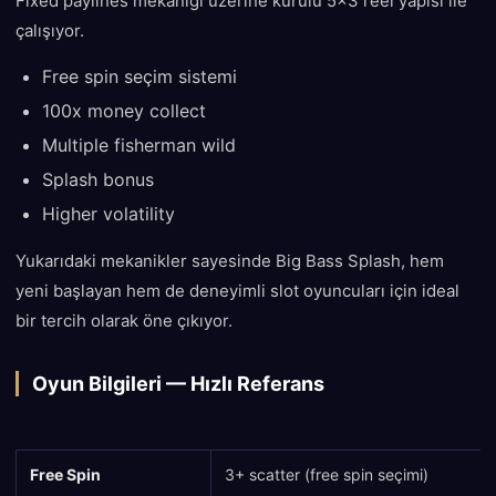
Fixed paylines mekaniği üzerine kurulu 5x3 reel yapısı ile
çalışıyor.
Free spin seçim sistemi
100x money collect
Multiple fisherman wild
Splash bonus
Higher volatility
Yukarıdaki mekanikler sayesinde Big Bass Splash, hem
yeni başlayan hem de deneyimli slot oyuncuları için ideal
bir tercih olarak öne çıkıyor.
Oyun Bilgileri — Hızlı Referans
Free Spin
3+ scatter (free spin seçimi)