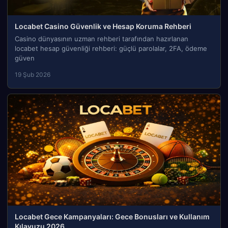
Locabet Casino Güvenlik ve Hesap Koruma Rehberi
Casino dünyasının uzman rehberi tarafından hazırlanan
locabet hesap güvenliği rehberi: güçlü parolalar, 2FA, ödeme
güven
19 Şub 2026
Locabet Gece Kampanyaları: Gece Bonusları ve Kullanım
Kılavuzu 2026