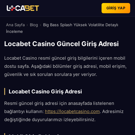
GIRIŞ YAP
Ana Sayfa
›
Blog
›
Big Bass Splash Yüksek Volatilite Detaylı
İnceleme
Locabet Casino Güncel Giriş Adresi
Locabet Casino resmi güncel giriş bilgilerini içeren mobil
dostu sayfa. Aşağıdaki bölümler giriş adresi, mobil erişim,
güvenlik ve sık sorulan sorulara yer veriyor.
Locabet Casino Giriş Adresi
Resmi güncel giriş adresi için anasayfada listelenen
bağlantıyı kullanın:
https://locabetcasino.com
. Adresimiz
değiştiğinde duyurularımızı izleyebilirsiniz.