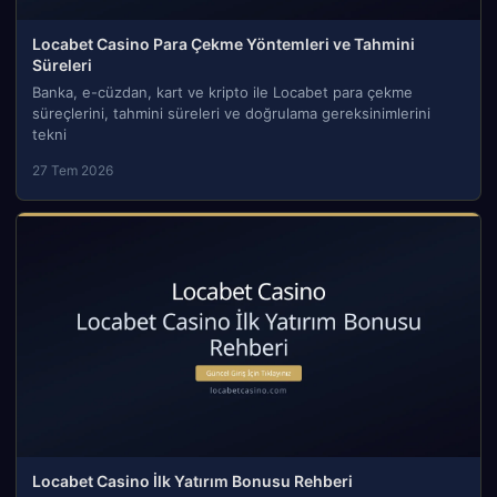
Locabet Casino Para Çekme Yöntemleri ve Tahmini
Süreleri
Banka, e-cüzdan, kart ve kripto ile Locabet para çekme
süreçlerini, tahmini süreleri ve doğrulama gereksinimlerini
tekni
27 Tem 2026
Locabet Casino İlk Yatırım Bonusu Rehberi