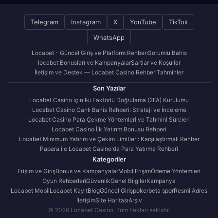
Telegram
Instagram
X
YouTube
TikTok
WhatsApp
Locabet - Güncel Giriş ve Platform Rehberi
Sorumlu Bahis
locabet Bonusları ve Kampanyalar
Şartlar ve Koşullar
İletişim ve Destek — Locabet Casino Rehberi
Tahminler
Son Yazılar
Locabet Casino için İki Faktörlü Doğrulama (2FA) Kurulumu
Locabet Casino Canlı Bahis Rehberi: Strateji ve İnceleme
Locabet Casino Para Çekme Yöntemleri ve Tahmini Süreleri
Locabet Casino İlk Yatırım Bonusu Rehberi
Locabet Minimum Yatırım ve Çekim Limitleri: Karşılaştırmalı Rehber
Papara ile Locabet Casino'da Para Yatırma Rehberi
Kategoriler
Erişim ve Giriş
Bonus ve Kampanyalar
Mobil Erişim
Ödeme Yöntemleri
Oyun Rehberleri
Güvenlik
Genel Bilgiler
Kampanya
Locabet Mobil
Locabet Kayıt
Blog
Güncel Giriş
pokerbeta spor
Resmi Adres
İletişim
Site Haritası
Arşiv
© 2026 Locabet Casino. Tüm hakları saklıdır.