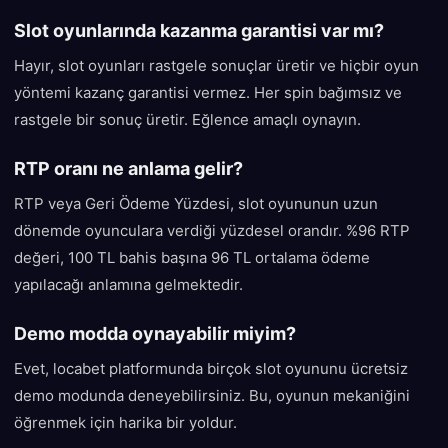
Slot oyunlarında kazanma garantisi var mı?
Hayır, slot oyunları rastgele sonuçlar üretir ve hiçbir oyun
yöntemi kazanç garantisi vermez. Her spin bağımsız ve
rastgele bir sonuç üretir. Eğlence amaçlı oynayın.
RTP oranı ne anlama gelir?
RTP veya Geri Ödeme Yüzdesi, slot oyununun uzun
dönemde oyunculara verdiği yüzdesel orandır. %96 RTP
değeri, 100 TL bahis başına 96 TL ortalama ödeme
yapılacağı anlamına gelmektedir.
Demo modda oynayabilir miyim?
Evet, locabet platformunda birçok slot oyununu ücretsiz
demo modunda deneyebilirsiniz. Bu, oyunun mekaniğini
öğrenmek için harika bir yoldur.